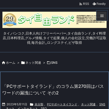

Feedly
RSS


メニュ
タイ,バンコク,日本人向けフリーペーパー,タイ自由ランド,タイ料理

店,日本料理店,グルメ情報,タイで起業,個人の会社設立,労働許可証取
得,毎月会計,,ロングステイ,ビザ取得
サイド

前へ


ホーム
>

ネット関連
>

SNS
次へ

検索
「PCサポートタイランド」のコラム第270回はパス
ワードの漏洩について その2

2023年5月11日

未分類
,
PCサポートタイランド
,
ネット関連
,
SNS
,
ネット、インターネット、SEO