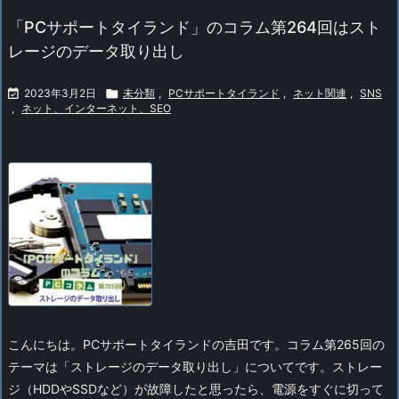
「PCサポートタイランド」のコラム第264回はスト
レージのデータ取り出し

2023年3月2日

未分類
,
PCサポートタイランド
,
ネット関連
,
SNS
,
ネット、インターネット、SEO
こんにちは。PCサポートタイランドの吉田です。コラム第265回の
テーマは「ストレージのデータ取り出し」についてです。
ストレー
ジ（HDDやSSDなど）が故障したと思ったら、電源をすぐに切って