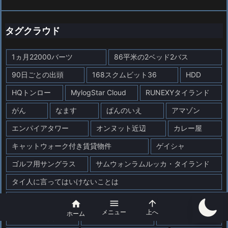
タグクラウド
1ヵ月22000バーツ
86平米の2ベッド2バス
90日ごとの出頭
168スクムビット36
HDD
HQトンロー
MylogStar Cloud
RUNEXYタイランド
がん
なます
ぱんのいえ
アマゾン
エンパイアタワー
オンヌット近辺
カレー屋
キャットウォーク付き賃貸物件
ゲイシャ
ゴルフ用サングラス
サムウォンラムルッカ・タイランド
タイ人に言ってはいけないことは
デリバリー、サンドイッチ、コーヒー、フォーティーワンコーヒー



メニュー
上へ
ホーム
デング出血熱
データ暗号化
ハト害対策