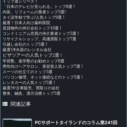
トップ選シリーズ！
「日本のテレビが見られる」トップ
8
選
!
内装、リフォームの業者トップ
5
選
!
タイ語学校で学ぶ
!
人気トップ
9
選
!
厳選！日本人向け歯科医院
賃貸物件の仲介会社トップ
10
選
!
コンドミニアム売買の仲介業者トップ
5
選
!
リサイクルショップ、高価買取トップ
7
選
引越し会社のトップ
5
選
!
厳選
!
浄水器のレンタル会社
ビザツアーの人気トップ2選 !
学習塾、進学塾のお勧めトップ
8
選
男性向けヘアサロン、美容室人気トップ
7
選
!
スーツの仕立てのトップ
3
選
パソコン修理、ネット接続などのトップ
5
選
!
レンタカーの人気トップ
5
選
!
厳選
!
中古車販売、買取りの会社
整体、鍼灸、漢方治療トップ
5
選

関連記事
PCサポートタイランドのコラム第241回