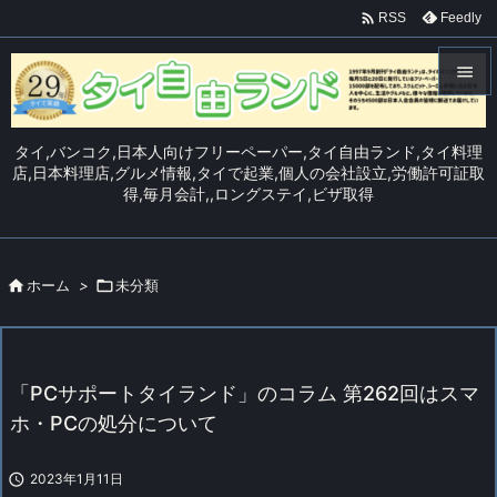

Feedly
RSS


メニュ
タイ,バンコク,日本人向けフリーペーパー,タイ自由ランド,タイ料理

店,日本料理店,グルメ情報,タイで起業,個人の会社設立,労働許可証取
得,毎月会計,,ロングステイ,ビザ取得
サイド

前へ


ホーム
>

未分類
次へ

検索
「PCサポートタイランド」のコラム 第262回はスマ
ホ・PCの処分について

2023年1月11日