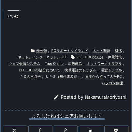
いいね:

未分類
,
PCサポートタイランド
,
ネット関連
,
SNS
,
ネット、インターネット、SEO

PC・HDDの処分
,
停電対策
,
ウェブ会議システム
,
True Online
,
広告解除
,
ネットワークトラブル
,
PC・HDDの処分について
,
携帯電話のトラブル
,
電源トラブル
,
ＰＣの不具合
,
ＵＰＳ（無停電装置）
,
日本から持ってきたPC
,
パソコン修理

Posted by
NakamuraMoriyoshi
よろしければシェアお願いします