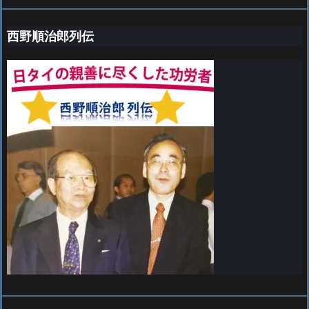
西野順治郎列伝