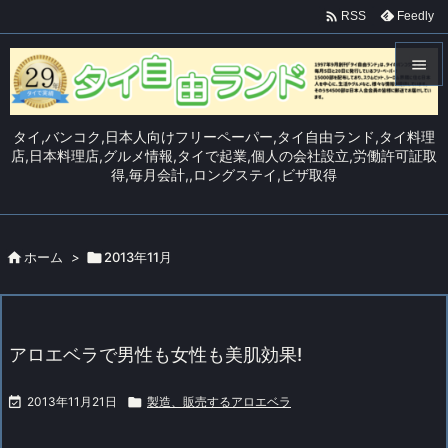

Feedly
RSS


メニュ
タイ,バンコク,日本人向けフリーペーパー,タイ自由ランド,タイ料理

店,日本料理店,グルメ情報,タイで起業,個人の会社設立,労働許可証取
得,毎月会計,,ロングステイ,ビザ取得
サイド

前へ


ホーム
>

2013年11月
次へ

検索
アロエベラで男性も女性も美肌効果!

2013年11月21日

製造、販売するアロエベラ