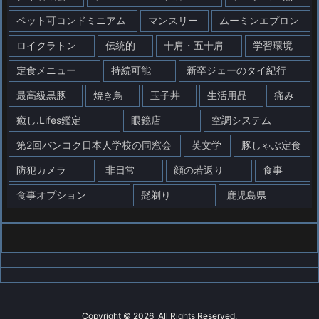
ペット可コンドミニアム
マンスリー
ムーミンエプロン
ロイクラトン
伝統的
十肩・五十肩
学習環境
定食メニュー
持続可能
新卒ジェーのタイ紀行
最高級黒豚
焼き鳥
玉子丼
生活用品
痛み
癒し.Lifes鑑定
眼鏡店
空調システム
第2回バンコク日本人学校の同窓会
英文学
豚しゃぶ定食
防犯カメラ
非日常
顔の若返り
食事
食事オプション
髭剃り
鹿児島県
Copyright ©
2026
All Rights Reserved.