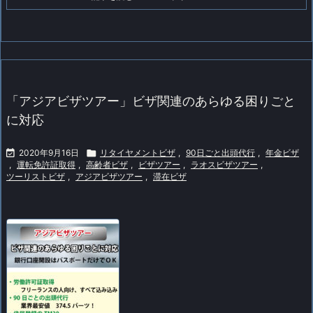
「アジアビザツアー」ビザ関連のあらゆる困りごと
に対応

2020年9月16日

リタイヤメントビザ
,
90日ごと出頭代行
,
年金ビザ
,
運転免許証取得
,
高齢者ビザ
,
ビザツアー
,
ラオスビザツアー
,
ツーリストビザ
,
アジアビザツアー
,
滞在ビザ