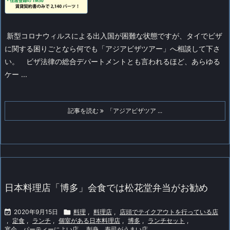
新型コロナウィルスによる出入国が困難な状態ですが、タイでビザ
に関する困りごとなら何でも「アジアビザツアー」へ相談して下さ
い。
ビザ法律の総合デパートメントとも言われるほど、あらゆる
ケー ...
記事を読む
「アジアビザツア ...
日本料理店「博多」会食では松花堂弁当がお勧め

2020年9月15日

料理
,
料理店
,
店頭でテイクアウトを行っている店
,
定食
,
ランチ
,
個室がある日本料理店
,
博多
,
ランチセット
,
宴会、パーティーによい店
,
刺身、寿司がうまい店