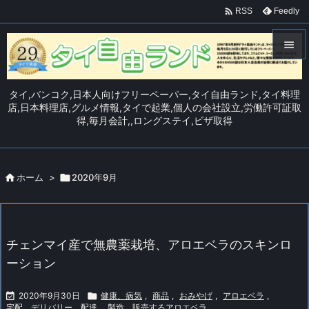

Feedly
RSS


メニュ
タイ,バンコク,日本人向けフリーペーパー,タイ自由ランド,タイ料理

店,日本料理店,グルメ情報,タイで起業,個人の会社設立,労働許可証取
得,毎月会計,,ロングステイ,ビザ取得
サイド

前へ


ホーム
>

2020年9月
次へ

検索
チェンマイ産で無農薬栽培、アロエベラのスキンロ
ーション

2020年9月30日

健康、病気
,
商品
,
おみやげ
,
アロエベラ
,
宅配、デリバリー、配達
,
製造、販売するアロエベラ
,