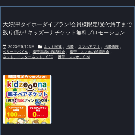
大好評!タイホーダイプラン!会員様限定!受付終了まで
残り僅か! キッズーナチケット無料プロモーション

2020年9月23日

ネット関連
,
携帯
,
スマホアプリ
,
携帯修理
,
ベリーモバイル
,
携帯電話の通話料金
,
携帯、スマホの通話料金
,
ネット、インターネット、SEO
,
携帯、スマホ、SIM