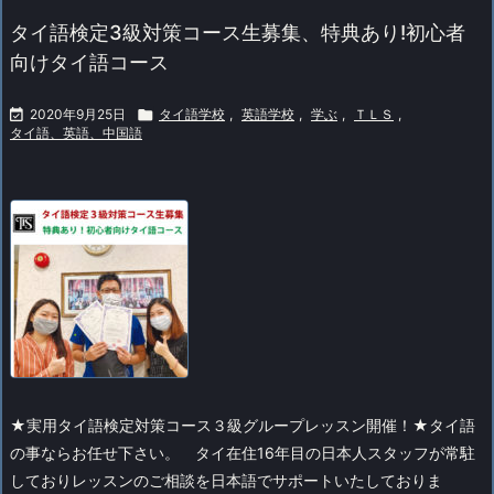
タイ語検定3級対策コース生募集、特典あり!初心者
向けタイ語コース

2020年9月25日

タイ語学校
,
英語学校
,
学ぶ
,
ＴＬＳ
,
タイ語、英語、中国語
★実用タイ語検定対策コース３級グループレッスン開催！★
タイ語
の事ならお任せ下さい。
タイ在住16年目の日本人スタッフが常駐
しておりレッスンのご相談を日本語でサポートいたしておりま