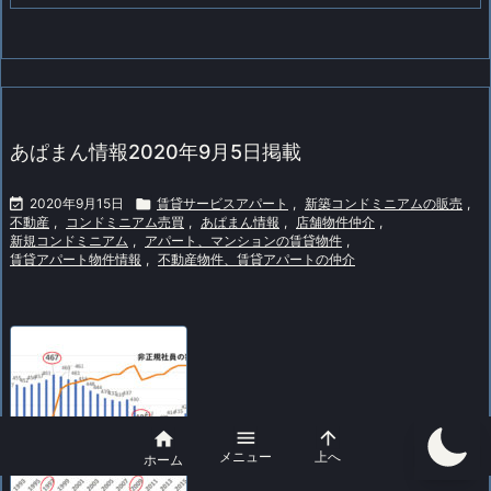
あぱまん情報2020年9月5日掲載

2020年9月15日

賃貸サービスアパート
,
新築コンドミニアムの販売
,
不動産
,
コンドミニアム売買
,
あぱまん情報
,
店舗物件仲介
,
新規コンドミニアム
,
アパート、マンションの賃貸物件
,
賃貸アパート物件情報
,
不動産物件、賃貸アパートの仲介



メニュー
上へ
ホーム