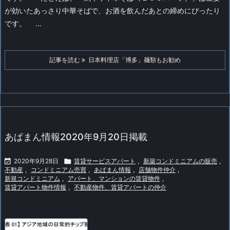
が効いたあっさり中華そばで、お酒を飲んだあとの締めにぴったり
です。
...
記事を読む
日本料理店「博多」麺類もお勧め
あぱまん情報2020年9月20日掲載

2020年9月28日

賃貸サービスアパート
,
新築コンドミニアムの販売
,
不動産
,
コンドミニアム売買
,
あぱまん情報
,
店舗物件仲介
,
新規コンドミニアム
,
アパート、マンションの賃貸物件
,
賃貸アパート物件情報
,
不動産物件、賃貸アパートの仲介