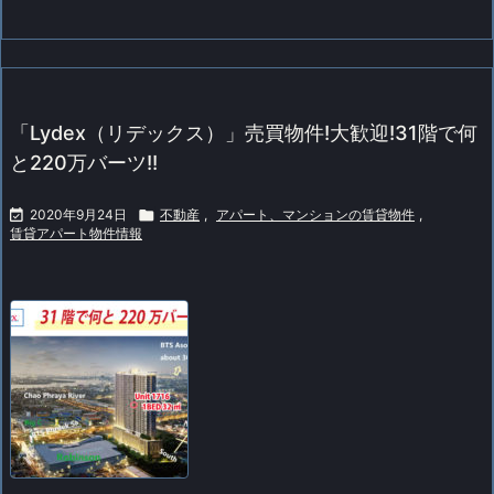
「Lydex（リデックス）」売買物件!大歓迎!31階で何
と220万バーツ!!

2020年9月24日

不動産
,
アパート、マンションの賃貸物件
,
賃貸アパート物件情報