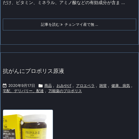
だけ、ビタミン、ミネラル、アミノ酸などの有効成分が含ま ...
記事を読む
チェンマイ産で無 ...
抗がんにプロポリス原液

2020年9月17日

商品
,
おみやげ
,
アロエベラ
,
雑貨
,
健康、病気
,
宅配、デリバリー、配達
,
万能薬のプロポリス