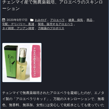
チェンマイ産で無農薬栽培、アロエベラのスキンロ
ーション

2020年9月17日

おみやげ
,
アロエベラ
,
健康、病気
,
商品
,
宅配、デリバリー、配達
,
製造、販売するアロエベラ
,
タイ雑貨、アジアン雑貨
,
万能薬のプロポリス
チェンマイで無農薬栽培されたアロエベラを凝縮したのが、エノタ
イ製の「アロエベラリキッド」。万能のスキンローションで、無着
色、無香料、無添加。女性には安心して化粧水としても使っていた