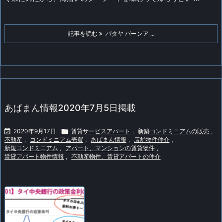
記事を読む
パタヤ バーンア ...
あぱまん情報2020年7月5日掲載

2020年9月17日

賃貸サービスアパート
,
新築コンドミニアムの販売
,
不動産
,
コンドミニアム売買
,
あぱまん情報
,
店舗物件仲介
,
新規コンドミニアム
,
アパート、マンションの賃貸物件
,
賃貸アパート物件情報
,
不動産物件、賃貸アパートの仲介