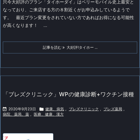
只今大好評のプラン「タイホーダイ」はベリーモバイル史上最安と
なっており、ご来店する方の８割近くがお申込みしているようで
す。
最近プラン変更をされていない方であればお得になる可能性
が高くなります！
...
記事を読む
大好評!タイホー ...
「ブレズクリニック」WPの健康診断+ワクチン接種

2020年9月23日

健康、病気
,
ブレズクリニック
,
ブレズ薬局
,
病院、薬局、薬
,
医療、健康、漢方