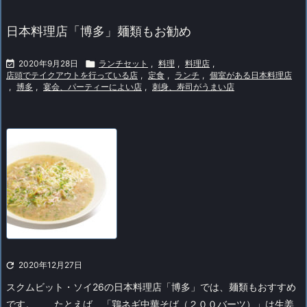
日本料理店「博多」麺類もお勧め

2020年9月28日

ランチセット
,
料理
,
料理店
,
店頭でテイクアウトを行っている店
,
定食
,
ランチ
,
個室がある日本料理店
,
博多
,
宴会、パーティーによい店
,
刺身、寿司がうまい店

2020年12月27日
スクムビット・ソイ26の日本料理店「博多」では、麺類もおすすめ
です。
たとえば、「鶏ネギ中華そば（２００バーツ）」は生姜