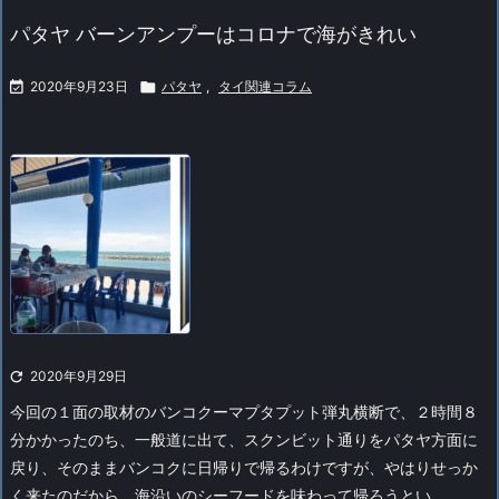
パタヤ バーンアンプーはコロナで海がきれい

2020年9月23日

パタヤ
,
タイ関連コラム

2020年9月29日
今回の１面の取材のバンコクーマプタプット弾丸横断で、２時間８
分かかったのち、一般道に出て、スクンビット通りをパタヤ方面に
戻り、そのままバンコクに日帰りで帰るわけですが、やはりせっか
く来たのだから、海沿いのシーフードを味わって帰ろうとい ...