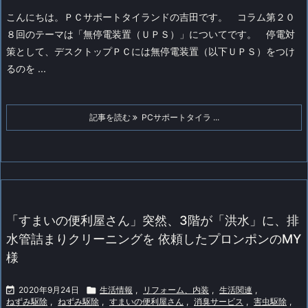
こんにちは。ＰＣサポートタイランドの吉田です。
コラム第２０
８回のテーマは「無停電装置（ＵＰＳ）」についてです。
停電対
策として、デスクトップＰＣには無停電装置（以下ＵＰＳ）をつけ
るのを ...
記事を読む
PCサポートタイラ ...
「すまいの便利屋さん」突然、3階が「洪水」に、排
水管詰まりクリーニングを 依頼したプロンポンのMY
様

2020年9月24日

生活情報
,
リフォーム、内装
,
生活関連
,
ねずみ駆除
,
ねずみ駆除
,
すまいの便利屋さん
,
消臭サービス
,
害虫駆除
,