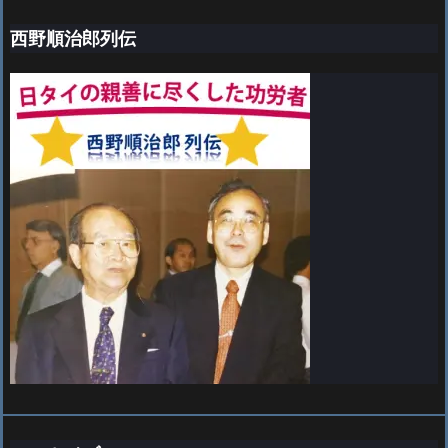
西野順治郎列伝