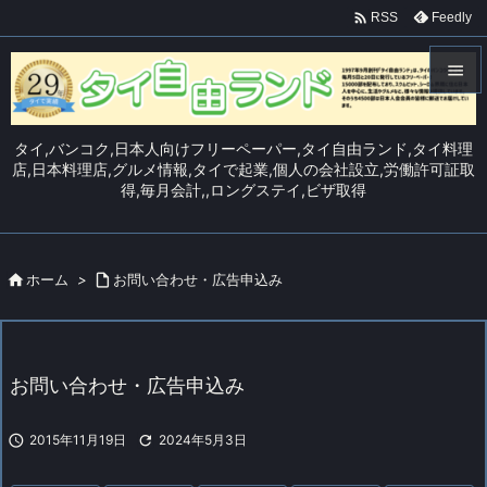

Feedly
RSS


メニュ
タイ,バンコク,日本人向けフリーペーパー,タイ自由ランド,タイ料理

店,日本料理店,グルメ情報,タイで起業,個人の会社設立,労働許可証取
得,毎月会計,,ロングステイ,ビザ取得
サイド

前へ


ホーム
>

お問い合わせ・広告申込み
次へ

検索
お問い合わせ・広告申込み

2015年11月19日

2024年5月3日