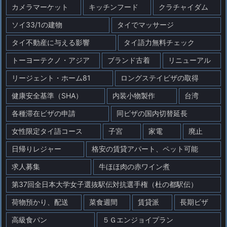
カメラマーケット
キッチンフード
クラチャイダム
ソイ33/1の建物
タイでマッサージ
タイ不動産に与える影響
タイ語力無料チェック
トーヨーテクノ・アジア
ブランド古着
リニューアル
リージェント・ホーム81
ロングステイビザの取得
健康安全基準（SHA）
内装小物製作
台湾
各種滞在ビザの申請
同ビザの国内切替延長
女性限定タイ語コース
子宮
家電
廃止
日帰りレジャー
格安の賃貸アパート、ペット可能
求人募集
牛ほほ肉の赤ワイン煮
第37回全日本大学女子選抜駅伝対抗選手権（杜の都駅伝）
荷物預かり、配送
菜食週間
賃貸派
長期ビザ
高級食パン
５Ｇエンジョイプラン