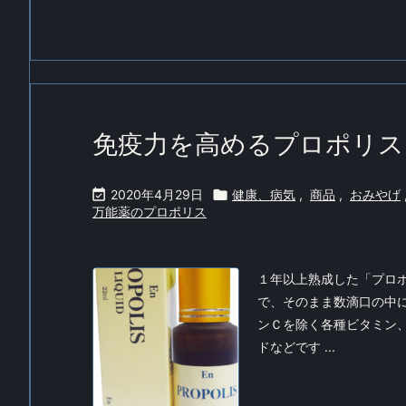
免疫力を高めるプロポリス

2020年4月29日

健康、病気
,
商品
,
おみやげ
万能薬のプロポリス
１年以上熟成した「プロ
で、そのまま数滴口の中
ンＣを除く各種ビタミン
ドなどです ...