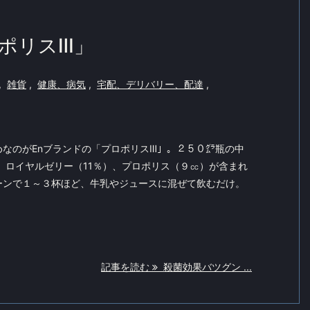
ポリスⅢ」
,
雑貨
,
健康、病気
,
宅配、デリバリー、配達
,
なのがEnブランドの「プロポリスⅢ」。２５０㌘瓶の中
、ロイヤルゼリー（11％）、プロポリス（９㏄）が含まれ
ーンで１～３杯ほど、牛乳やジュースに混ぜて飲むだけ。
記事を読む
殺菌効果バツグン ...