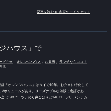
記事を読む
名家のテイクアウト
ジハウス」で
ーグ弁当
,
オレンジハウス
,
お弁当
,
ランチならココ！
理店
老舗「オレンジハウス」はタイで19年。お弁当に特化して
まい!ボリュームがあり、リーズナブルな値段に定評があ
当は190バーツ、のり弁当は何と140バーツ!、メンチカ