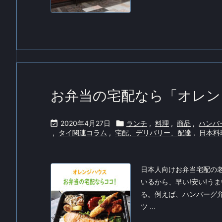
お弁当の宅配なら「オレン

2020年4月27日

ランチ
,
料理
,
商品
,
ハンバ
,
タイ関連コラム
,
宅配、デリバリー、配達
,
日本料
日本人向けお弁当宅配の
いるから、早い!安い!う
る。例えば、ハンバーグ弁
ツ ...