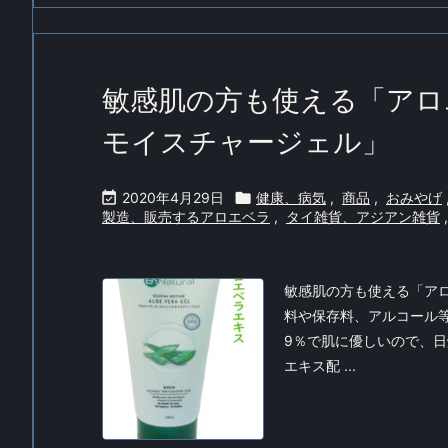
敏感肌の方も使える「アロ
モイスチャージェル」

2020年4月29日

健康、病気
,
商品
,
おみやげ
製造、販売するアロエベラ
,
タイ雑貨、アジアン雑貨
,
敏感肌の方も使える「ア
料や保存料、アルコール
9％で肌に優しいので、
エキス配 ...