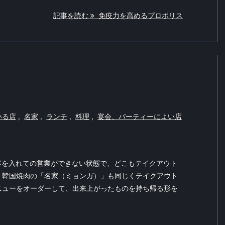
記事を読む
免疫力を高めるプロポリス
いる店
,
名家
,
ランチ
,
料理
,
宴会、パーティーによい店
客を入れての営業ができない状態で、どこもテイクアウト
、韓国焼肉の「名家（ミョンガ）」も同じくテイクアウト
ニューをオーダーして、出来上がったものを持ち帰る形を