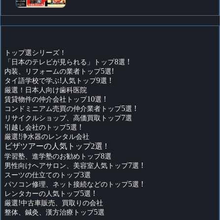
トップ選シリーズ！
「日本のテレビが見られる」トップ
8
選
!
内装、リフォームの業者トップ
5
選
!
タイ語学校で学ぶ
!
人気トップ
9
選
!
厳選！日本人向け歯科医院
賃貸物件の仲介会社トップ
10
選
!
コンドミニアム売買の仲介業者トップ
5
選
!
リサイクルショップ、高価買取トップ
7
選
引越し会社のトップ
5
選
!
厳選
!
浄水器のレンタル会社
ビザツアーの人気トップ2選 !
学習塾、進学塾のお勧めトップ
8
選
男性向けヘアサロン、美容室人気トップ
7
選
!
スーツの仕立てのトップ
3
選
パソコン修理、ネット接続などのトップ
5
選
!
レンタカーの人気トップ
5
選
!
厳選
!
中古車販売、買取りの会社
整体、鍼灸、漢方治療トップ
5
選