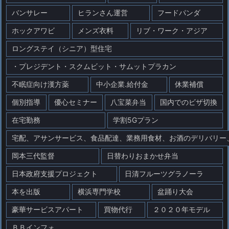
バンサレー
ヒランさん運営
フードパンダ
ホックアワビ
メンズ衣料
リブ・ワーク・アジア
ロングステイ（シニア）型住宅
・プレジデント・スクムビット・サムットプラカン
不眠症向け漢方薬
中小企業.給付金
休業補償
個別指導
優心セミナー
八宝菜弁当
国内でのビザ切換
在宅勤務
学割5Gプラン
宅配、アサンサービス、食品配達、業務用食材、お酒のデリバリー
岡本三代監督
日替わりおまかせ弁当
日本政府支援プロジェクト
日清フルーツグラノーラ
本を出版
横浜専門学校
盆踊り大会
豪華サービスアパート
買物代行
２０２０年モデル
ＢＢインフォ