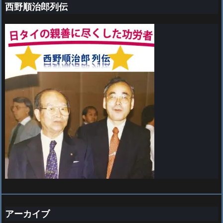
西野順治郎列伝
アーカイブ