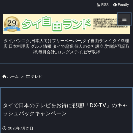

Feedly
RSS


メニュ
タイ,バンコク,日本人向けフリーペーパー,タイ自由ランド,タイ料理

店,日本料理店,グルメ情報,タイで起業,個人の会社設立,労働許可証取
得,毎月会計,,ロングステイ,ビザ取得
サイド

前へ


ホーム
>

テレビ
次へ

検索
タイで日本のテレビをお得に視聴!「DX-TV」のキャ
ッシュバックキャンペーン

2026年7月21日