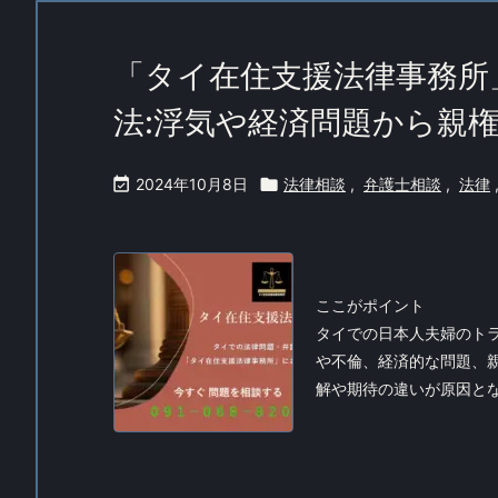
「タイ在住支援法律事務所
法:浮気や経済問題から親

2024年10月8日

法律相談
,
弁護士相談
,
法律
ここがポイント
タイでの日本人夫婦のト
や不倫、経済的な問題、
解や期待の違いが原因となる