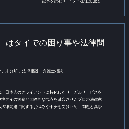
記事を読む
「タイ在住支援法 ...
」はタイでの困り事や法律問
所
,
未分類
,
法律相談
,
弁護士相談
は、日本人のクライアントに特化したリーガルサービスを
現地タイの洞察と国際的な観点を融合させたプロの法律家
る法律問題に関するお悩みや不安を受け止め、問題と真摯