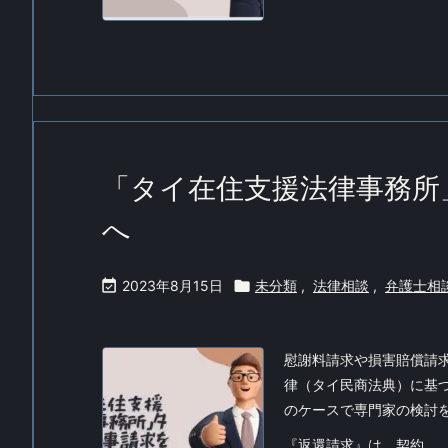
「タイ在住支援法律事務所
へ

2023年8月15日

未分類
,
法律相談
,
弁護士相
慰謝料請求や損害賠償請
律（タイ民商法典）に基
のケースで専門家の検討
『返還請求』は、契約 ...