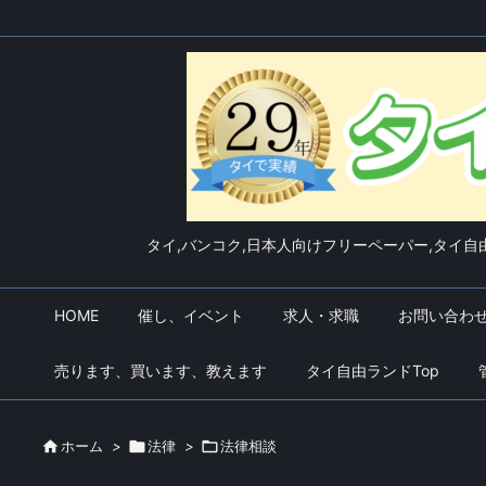
タイ,バンコク,日本人向けフリーペーパー,タイ自由
HOME
催し、イベント
求人・求職
お問い合わ
売ります、買います、教えます
タイ自由ランドTop

ホーム
>

法律
>

法律相談