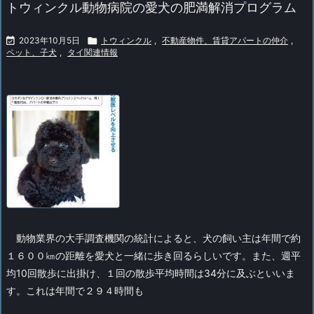
トウィンクル動物病院の愛犬の肥満解消プログラム

2023年10月5日

トウィンクル
,
不動産物件、賃貸アパートの仲介
,
ペット、子犬
,
タイ関連情報
動物業界の大手調査機関の統計によると、犬の飼い主は年間で約
１６００㎞の距離を愛犬と一緒に歩き回るらしいです。また、週平
均10回散歩に出掛け、１回の散歩平均時間は34分に及ぶといいま
す。これは年間で２９４時間も