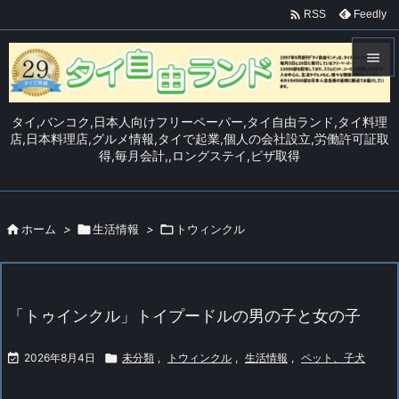

Feedly
RSS


メニュ
タイ,バンコク,日本人向けフリーペーパー,タイ自由ランド,タイ料理

店,日本料理店,グルメ情報,タイで起業,個人の会社設立,労働許可証取
得,毎月会計,,ロングステイ,ビザ取得
サイド

前へ


ホーム
>

生活情報
>

トウィンクル
次へ

検索
「トゥインクル」トイプードルの男の子と女の子

2026年8月4日

未分類
,
トウィンクル
,
生活情報
,
ペット、子犬