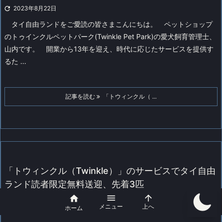

2023年8月22日
タイ自由ランドをご愛読の皆さまこんにちは。
ペットショップ
のトゥインクルペットパーク(Twinkle Pet Park)の愛犬飼育管理士、
山内です。
開業から13年を迎え、時代に応じたサービスを提供す
るた ...
記事を読む
「トウィンクル（ ...
「トウィンクル（Twinkle）」のサービスでタイ自由
ランド読者限定無料送迎、先着3匹



メニュー
上へ

2023年7月4日

未分類
,
トウィンクル
,
生活情報
,
ペット、子犬
ホーム