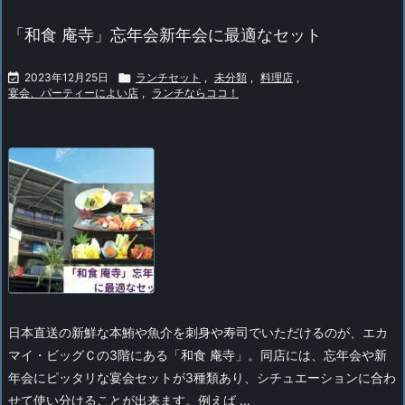
「和食 庵寺」忘年会新年会に最適なセット

2023年12月25日

ランチセット
,
未分類
,
料理店
,
宴会、パーティーによい店
,
ランチならココ！
日本直送の新鮮な本鮪や魚介を刺身や寿司でいただけるのが、エカ
マイ・ビッグＣの3階にある「和食 庵寺」。
同店には、忘年会や新
年会にピッタリな宴会セットが3種類あり、シチュエーションに合わ
せて使い分けることが出来ます。例えば ...