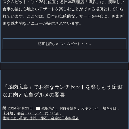
スクムビット・ソイ26に位置する日本料理店「博多」は、美味しい
食事の後に心地よいデザートを楽しむことができる場所として知ら
れています。ここでは、日本の伝統的なデザートを中心に、さまざ
まな魅力的なメニューが提供されています。
記事を読む
スクムビット・ソ ...
「焼肉広島」でお得なランチセットを楽しもう!新鮮
なお肉と広島グルメの饗宴

2024年1月23日

鉄板焼き
,
お好み焼き
,
カキフライ
,
焼きそば
,
未分類
,
宴会、パーティーによい店
,
接待によい和食、割烹、懐石、会席の日本料理店