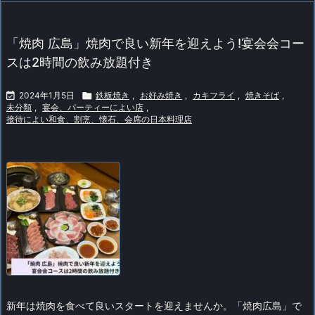
「焼肉 広島」焼肉で良い新年を迎えよう!宴会会コー
スは2時間の飲み放題付き

2024年1月5日

鉄板焼き
,
お好み焼き
,
カキフライ
,
焼きそば
,
未分類
,
宴会、パーティーによい店
,
接待によい和食、割烹、懐石、会席の日本料理店
新年は焼肉を食べて良いスタートを迎えませんか。「焼肉広島」で