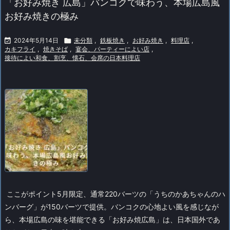
「お好み焼き 広島」バンコクで味わう、本場広島風
お好み焼きの極み

2024年5月14日

未分類
,
鉄板焼き
,
お好み焼き
,
料理店
,
カキフライ
,
焼きそば
,
宴会、パーティーによい店
,
接待によい和食、割烹、懐石、会席の日本料理店
ここがポイント5月限定、通常220バーツの「うちのかあちゃんのハ
ンバーグ」が150バーツで提供。
バンコクの心地よい風を感じなが
ら、本場広島の味を堪能できる「お好み焼広島」は、日本国外であ