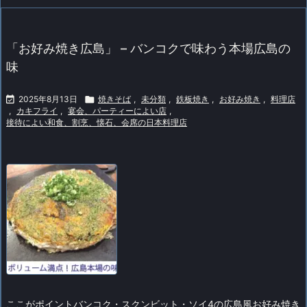
「お好み焼き広島」 – バンコクで味わう本場広島の
味

2025年8月13日

焼きそば
,
未分類
,
鉄板焼き
,
お好み焼き
,
料理店
,
カキフライ
,
宴会、パーティーによい店
,
接待によい和食、割烹、懐石、会席の日本料理店
ここがポイントバンコク・スクンビット・ソイ4の広島風お好み焼き