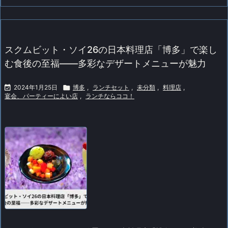
スクムビット・ソイ26の日本料理店「博多」で楽し
む食後の至福――多彩なデザートメニューが魅力

2024年1月25日

博多
,
ランチセット
,
未分類
,
料理店
,
宴会、パーティーによい店
,
ランチならココ！