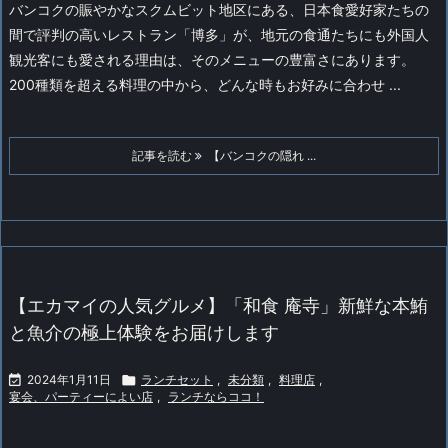
バンコクの賑やかなスクムビット地区にある、日本食愛好家たちの
間で評判の高いレストラン「博多」が、地元の食通たちにも外国人
観光客にも愛される理由は、そのメニューの豊富さにあります。
200種類を超える料理の中から、どんな時もお好みに合わせ ...
記事を読む
【バンコクの隠れ ...
【エカマイの人気グルメ】「和食 庵寺」新鮮な本鮪
と魚介の極上体験をお届けします

2024年1月11日

ランチセット
,
未分類
,
料理店
,
宴会、パーティーによい店
,
ランチならココ！