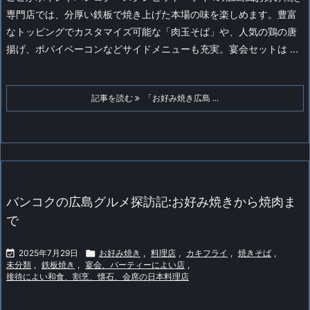
専門店では、分厚い鉄板で焼き上げた本場の味を楽しめます。豊富
なトッピングでカスタマイズ可能な「肉玉そば」や、人気の鶏の唐
揚げ、ポパイベーコンなどサイドメニューも充実。宴会セットは ...
記事を読む
「お好み焼き広島 ...
バンコクの広島グルメ探訪記:お好み焼きから焼肉ま
で

2025年7月29日

お好み焼き
,
料理店
,
カキフライ
,
焼きそば
,
未分類
,
鉄板焼き
,
宴会、パーティーによい店
,
接待によい和食、割烹、懐石、会席の日本料理店