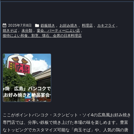

2025年7月8日

鉄板焼き
,
お好み焼き
,
料理店
,
カキフライ
,
焼きそば
,
未分類
,
宴会、パーティーによい店
,
接待によい和食、割烹、懐石、会席の日本料理店
ここがポイントバンコク・スクンビット・ソイ4の広島風お好み焼き
専門店では、分厚い鉄板で焼き上げた本場の味を楽しめます。豊富
なトッピングでカスタマイズ可能な「肉玉そば」や、人気の鶏の唐