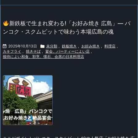
新鉄板で生まれ変わる!「お好み焼き 広島」— バ
ンコク・スクムビットで味わう本場広島の魂

2025年10月13日

未分類
,
鉄板焼き
,
お好み焼き
,
料理店
,
カキフライ
,
焼きそば
,
宴会、パーティーによい店
,
接待によい和食、割烹、懐石、会席の日本料理店