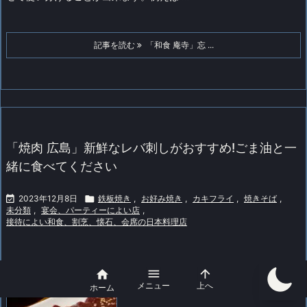
記事を読む
「和食 庵寺」忘 ...
「焼肉 広島」新鮮なレバ刺しがおすすめ!ごま油と一
緒に食べてください

2023年12月8日

鉄板焼き
,
お好み焼き
,
カキフライ
,
焼きそば
,
未分類
,
宴会、パーティーによい店
,
接待によい和食、割烹、懐石、会席の日本料理店



メニュー
上へ
ホーム