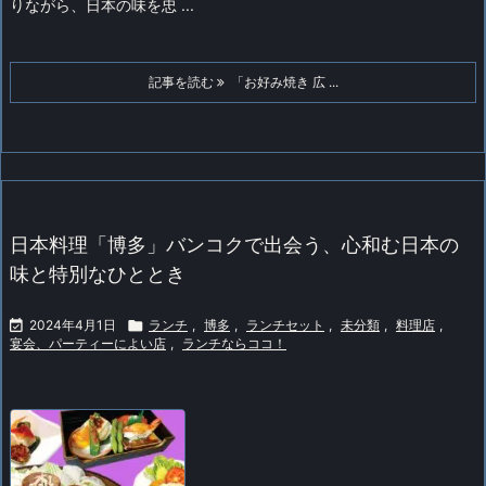
りながら、日本の味を忠 ...
記事を読む
「お好み焼き 広 ...
日本料理「博多」バンコクで出会う、心和む日本の
味と特別なひととき

2024年4月1日

ランチ
,
博多
,
ランチセット
,
未分類
,
料理店
,
宴会、パーティーによい店
,
ランチならココ！