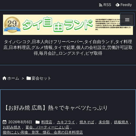

Feedly
RSS


メニュ
タイ,バンコク,日本人向けフリーペーパー,タイ自由ランド,タイ料理

店,日本料理店,グルメ情報,タイで起業,個人の会社設立,労働許可証取
得,毎月会計,,ロングステイ,ビザ取得
サイド

前へ


ホーム
>

宴会セット
次へ

検索
【お好み焼 広島】熱々でキャベツたっぷり

2026年8月6日

料理店
,
カキフライ
,
焼きそば
,
未分類
,
鉄板焼き
,
お好み焼き
,
宴会、パーティーによい店
,
接待によい和食、割烹、懐石、会席の日本料理店