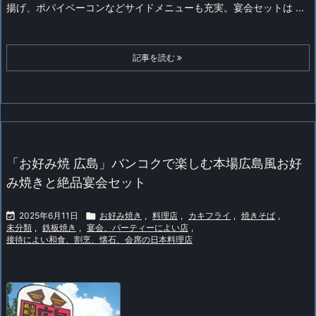
揚げ、ポパイベーコンなどサイドメニューも充実。宴会セットは ...
記事を読む
「お好み焼 広島」バンコクで楽しむ本場広島風お好
み焼きと絶品宴会セット

2025年6月11日

お好み焼き
,
料理店
,
カキフライ
,
焼きそば
,
未分類
,
鉄板焼き
,
宴会、パーティーによい店
,
接待によい和食、割烹、懐石、会席の日本料理店