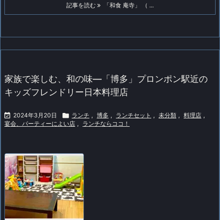
記事を読む
「和食 庵寺」 （ ...
家族で楽しむ、和の味―「博多」プロンポン駅近の
キッズフレンドリー日本料理店

2024年3月20日

ランチ
,
博多
,
ランチセット
,
未分類
,
料理店
,
宴会、パーティーによい店
,
ランチならココ！