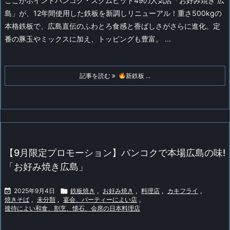
ここがポイント
バンコク・スクムビット49の人気店「お好み焼き 広
島」が、12年間使用した鉄板を新調しリニューアル！重さ500kgの
本格鉄板で、広島直伝のふわとろ食感と香ばしさがさらに進化。定
番の豚玉やミックスに加え、トッピングも豊富。 ...
記事を読む
新鉄板 ...
【9月限定プロモーション】バンコクで本場広島の味!
「お好み焼き広島」

2025年9月4日

鉄板焼き
,
お好み焼き
,
料理店
,
カキフライ
,
焼きそば
,
未分類
,
宴会、パーティーによい店
,
接待によい和食、割烹、懐石、会席の日本料理店