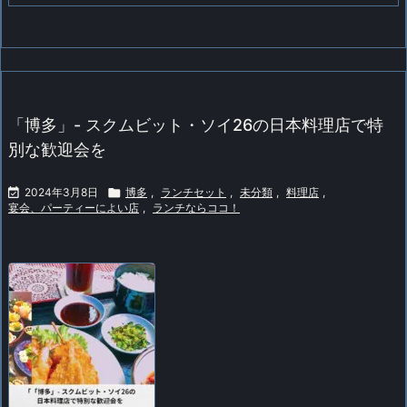
「博多」- スクムビット・ソイ26の日本料理店で特
別な歓迎会を

2024年3月8日

博多
,
ランチセット
,
未分類
,
料理店
,
宴会、パーティーによい店
,
ランチならココ！