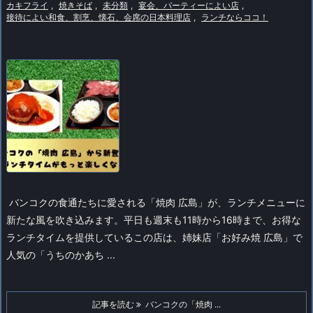
カキフライ
,
焼きそば
,
未分類
,
宴会、パーティーによい店
,
接待によい和食、割烹、懐石、会席の日本料理店
,
ランチならココ！
バンコクの食通たちに愛される「焼肉 広島」が、ランチメニューに
新たな風を吹き込みます。平日も週末も11時から16時まで、お得な
ランチタイムを提供しているこの店は、姉妹店「お好み焼 広島」で
人気の「うちのかあち ...
記事を読む
バンコクの「焼肉 ...