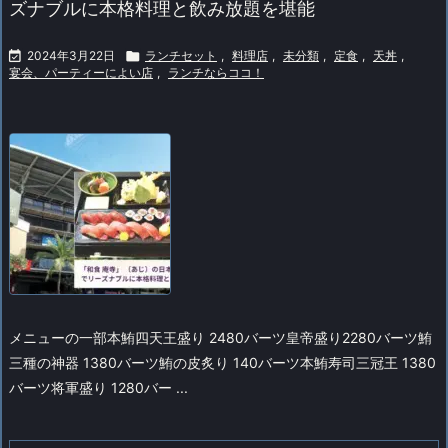
ズナブルに本格料理と飲み放題を堪能

2024年3月22日

ランチセット
,
料理店
,
未分類
,
定食
,
天丼
,
宴会、パーティーによい店
,
ランチならココ！
メニューの一部
本鮪四天王盛り 2480バーツ
皇帝盛り
2280バーツ
鮪
三種の神器 1380バーツ
鮪の皮炙り 140バーツ
本鮪寿司三冠王 1380
バーツ
将軍盛り 1280バー ...