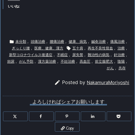
いいね:

未分類
,
頭痛治療
,
腰痛治療
,
健康、病気
,
鍼灸治療
,
痛風治療
,
ぎっくり腰
,
医療、健康、漢方

五十肩
,
再生不良性貧血
,
治療
,
新型コロナウイルス後遺症
,
不眠症
,
尿失禁
,
難治性の病気
,
針治療
,
頻尿
,
がん予防
,
漢方薬治療
,
不妊治療
,
高血圧
,
前立腺肥大
,
陰陽
,
がん
,
共存

Posted by
NakamuraMoriyoshi
よろしければシェアお願いします
Copy