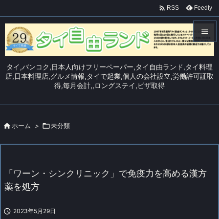

Feedly
RSS


メニュ
タイ,バンコク,日本人向けフリーペーパー,タイ自由ランド,タイ料理

店,日本料理店,グルメ情報,タイで起業,個人の会社設立,労働許可証取
得,毎月会計,,ロングステイ,ビザ取得
サイド

前へ


ホーム
>

未分類
次へ

検索
「ワーン・シンクリニック」で免疫力を高める漢方
薬を処方

2023年5月29日