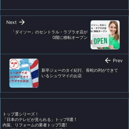

Next
「ダイソー」のセントラル・ラプラオ店が
G階に移転オープン

Prev
新卒ジェーのタイ紀行、長蛇の列ができて
いるシュウマイのお店
トップ選シリーズ！
「日本のテレビが見られる」トップ
8
選
!
内装、リフォームの業者トップ
5
選
!