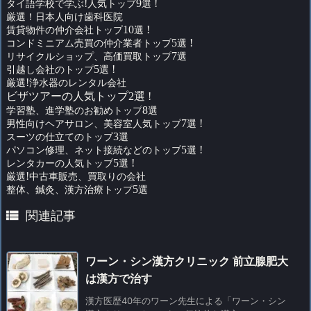
タイ語学校で学ぶ
!
人気トップ
9
選
!
厳選！日本人向け歯科医院
賃貸物件の仲介会社トップ
10
選
!
コンドミニアム売買の仲介業者トップ
5
選
!
リサイクルショップ、高価買取トップ
7
選
引越し会社のトップ
5
選
!
厳選
!
浄水器のレンタル会社
ビザツアーの人気トップ2選 !
学習塾、進学塾のお勧めトップ
8
選
男性向けヘアサロン、美容室人気トップ
7
選
!
スーツの仕立てのトップ
3
選
パソコン修理、ネット接続などのトップ
5
選
!
レンタカーの人気トップ
5
選
!
厳選
!
中古車販売、買取りの会社
整体、鍼灸、漢方治療トップ
5
選

関連記事
ワーン・シン漢方クリニック 前立腺肥大
は漢方で治す
漢方医歴40年のワーン先生による「ワーン・シン