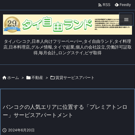

Feedly
RSS


メニュ
タイ,バンコク,日本人向けフリーペーパー,タイ自由ランド,タイ料理

店,日本料理店,グルメ情報,タイで起業,個人の会社設立,労働許可証取
得,毎月会計,,ロングステイ,ビザ取得
サイド

前へ


ホーム
>

不動産
>

賃貸サービスアパート
次へ

検索
バンコクの人気エリアに位置する「プレミアトンロ
ー」サービスアパートメント

2024年6月20日