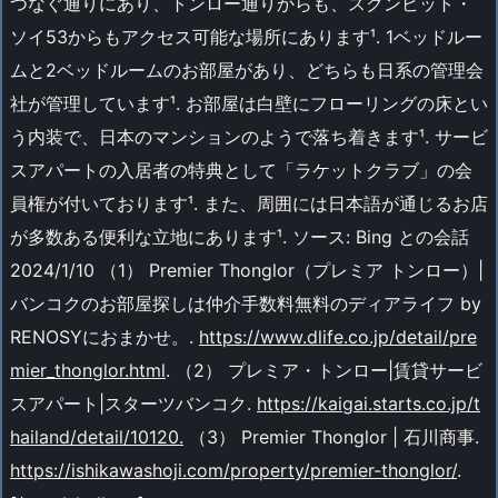
つなぐ通りにあり、トンロー通りからも、スクンビット・
ソイ53からもアクセス可能な場所にあります¹. 1ベッドルー
ムと2ベッドルームのお部屋があり、どちらも日系の管理会
社が管理しています¹. お部屋は白壁にフローリングの床とい
う内装で、日本のマンションのようで落ち着きます¹. サービ
スアパートの入居者の特典として「ラケットクラブ」の会
員権が付いております¹. また、周囲には日本語が通じるお店
が多数ある便利な立地にあります¹. ソース: Bing との会話
2024/1/10 （1） Premier Thonglor（プレミア トンロー）|
バンコクのお部屋探しは仲介手数料無料のディアライフ by
RENOSYにおまかせ。.
https://www.dlife.co.jp/detail/pre
mier_thonglor.html
. （2） プレミア・トンロー|賃貸サービ
スアパート|スターツバンコク.
https://kaigai.starts.co.jp/t
hailand/detail/10120.
（3） Premier Thonglor | 石川商事.
https://ishikawashoji.com/property/premier-thonglor/
.