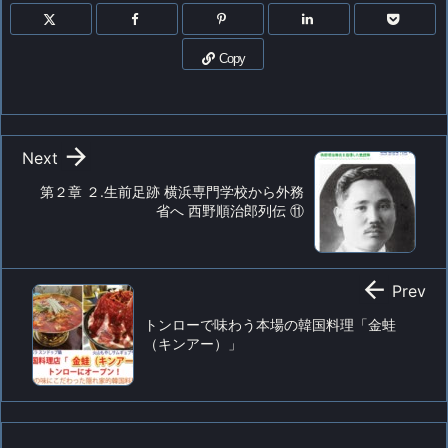
Copy

Next
第２章 ２.生前足跡 横浜専門学校から外務
省へ 西野順治郎列伝 ⑪

Prev
トンローで味わう本場の韓国料理「金蛙
（キンアー）」