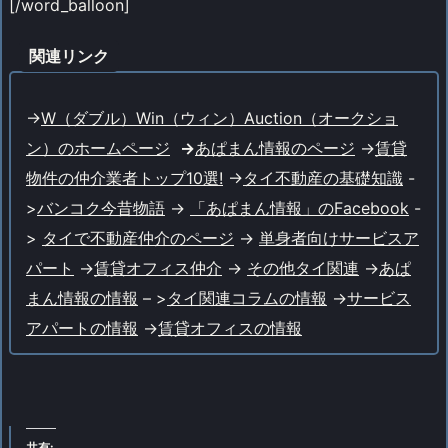
[/word_balloon]
関連リンク
->
W（ダブル）Win（ウィン）Auction（オークショ
ン）のホームページ
->
あぱまん情報のページ
->
賃貸
物件の仲介業者トップ10選!
->
タイ不動産の基礎知識
-
>
バンコク今昔物語
->
「あぱまん情報」のFacebook
-
>
タイで不動産仲介のページ
->
単身者向けサービスア
パート
->
賃貸オフィス仲介
->
その他タイ関連
->
あぱ
まん情報の情報
– >
タイ関連コラムの情報
->
サービス
アパートの情報
->
賃貸オフィスの情報
共有: