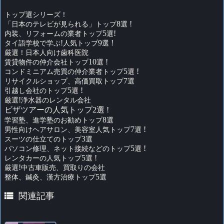
トップ選シリーズ！
「日本のテレビが見られる」トップ
8
選
!
内装、リフォームの業者トップ
5
選
!
タイ語学校で学ぶ
!
人気トップ
9
選
!
厳選！日本人向け歯科医院
賃貸物件の仲介会社トップ
10
選
!
コンドミニアム売買の仲介業者トップ
5
選
!
リサイクルショップ、高価買取トップ
7
選
引越し会社のトップ
5
選
!
厳選
!
浄水器のレンタル会社
ビザツアーの人気トップ2選 !
学習塾、進学塾のお勧めトップ
8
選
男性向けヘアサロン、美容室人気トップ
7
選
!
スーツの仕立てのトップ
3
選
パソコン修理、ネット接続などのトップ
5
選
!
レンタカーの人気トップ
5
選
!
厳選
!
中古車販売、買取りの会社
整体、鍼灸、漢方治療トップ
5
選

関連記事