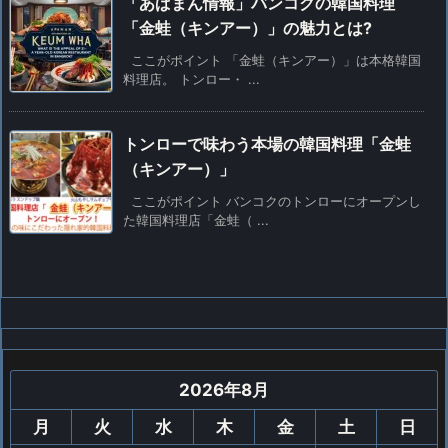
「あぱまん情報」バンコクの韓国料理
「金蛙（キンアー）」の魅力とは?
ここがポイント 「金蛙（キンアー）」は本格韓国
料理店。 トンロー・ ...
トンローで味わう本場の韓国料理「金蛙
（キンアー）」
ここがポイント バンコクのトンローにオープンし
た韓国料理店「金蛙（ ...
2026年8月
月
火
水
木
金
土
日