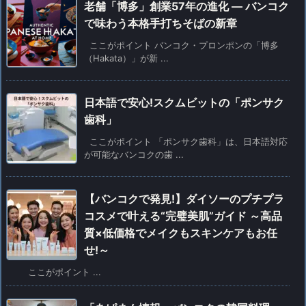
老舗「博多」創業57年の進化 ― バンコク
で味わう本格手打ちそばの新章
ここがポイント バンコク・プロンポンの「博多
（Hakata）」が新 ...
日本語で安心!スクムビットの「ポンサク
歯科」
ここがポイント 「ポンサク歯科」は、日本語対応
が可能なバンコクの歯 ...
【バンコクで発見!】ダイソーのプチプラ
コスメで叶える“完璧美肌”ガイド ～高品
質×低価格でメイクもスキンケアもお任
せ!～
ここがポイント ...