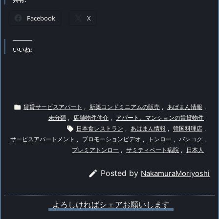
Facebook
X
いいね:

賃貸サービスアパート
,
新築コンドミニアムの販売
,
あぱまん情報
,
未分類
,
店舗物件仲介
,
アパート、マンションの賃貸物件

日本食レストラン
,
あぱまん情報
,
韓国料理店
,
サービスアパートメント
,
プロモーションビデオ
,
トンロー
,
バンコク
,
プレミアトンロー
,
サミティベート病院
,
日本人

Posted by
NakamuraMoriyoshi
よろしければシェアお願いします