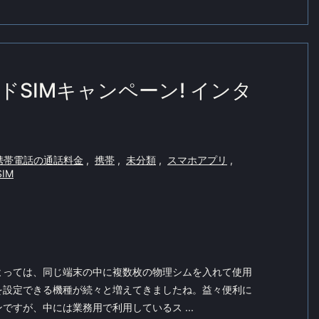
SIMキャンペーン! インタ
携帯電話の通話料金
,
携帯
,
未分類
,
スマホアプリ
,
IM
よっては、同じ端末の中に複数枚の物理シムを入れて使用
を設定できる機種が続々と増えてきましたね。益々便利に
ですが、中には業務用で利用しているス ...