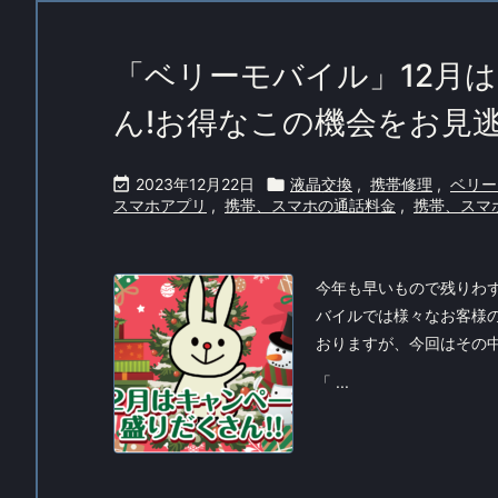
「ベリーモバイル」12月
ん!お得なこの機会をお見

2023年12月22日

液晶交換
,
携帯修理
,
ベリー
スマホアプリ
,
携帯、スマホの通話料金
,
携帯、スマホ
今年も早いもので残りわず
バイルでは様々なお客様
おりますが、今回はその
「 ...