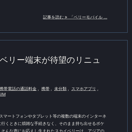
記事を読む
「ベリーモバイル ...
ベリー端末が待望のリニュ
携帯電話の通話料金
,
携帯
,
未分類
,
スマホアプリ
,
IM
でスマートフォンやタブレット等の複数の端末のインターネ
に行くときに煩雑な手続きなく、そのまま持ち出せるポケ
。そんな声にお応えし生まれたスカイベリーは、アジアの