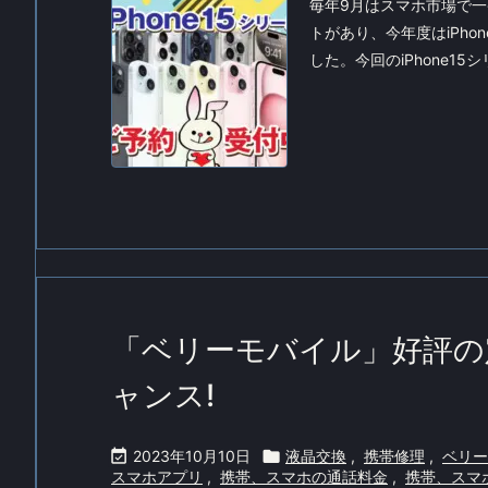
毎年9月はスマホ市場で
トがあり、今年度はiPho
した。今回のiPhone15
「ベリーモバイル」好評の
ャンス!

2023年10月10日

液晶交換
,
携帯修理
,
ベリー
スマホアプリ
,
携帯、スマホの通話料金
,
携帯、スマホ