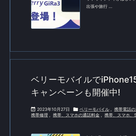
出張や旅行 ...
ベリーモバイルでiPhone
キャンペーンも開催中!

2023年10月27日

ベリーモバイル
,
携帯電話の
携帯修理
,
携帯、スマホの通話料金
,
携帯、スマホ、S