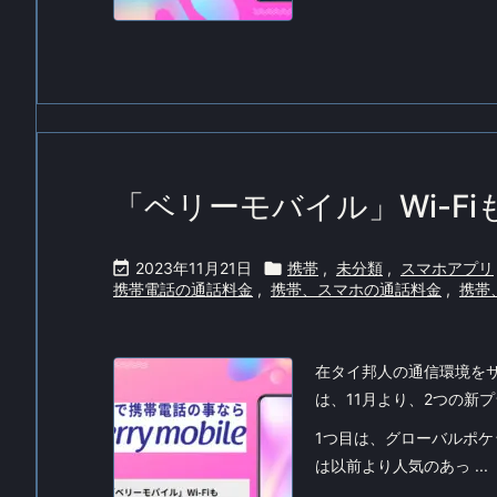
「ベリーモバイル」Wi-Fi

2023年11月21日

携帯
,
未分類
,
スマホアプリ
携帯電話の通話料金
,
携帯、スマホの通話料金
,
携帯
在タイ邦人の通信環境を
は、11月より、2つの新
1つ目は、グローバルポケ
は以前より人気のあっ ...