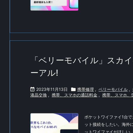
「ベリーモバイル」スカイ
ーアル!

2023年11月13日

携帯修理
,
ベリーモバイル
,
液晶交換
,
携帯、スマホの通話料金
,
携帯、スマホ、S
ポケットワイファイ1台
ット接続をしたい。海外
ットワイファイがほしい