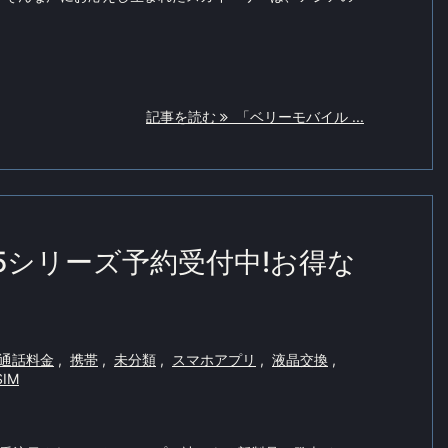
記事を読む
「ベリーモバイル ...
15シリーズ予約受付中!お得な
通話料金
,
携帯
,
未分類
,
スマホアプリ
,
液晶交換
,
IM