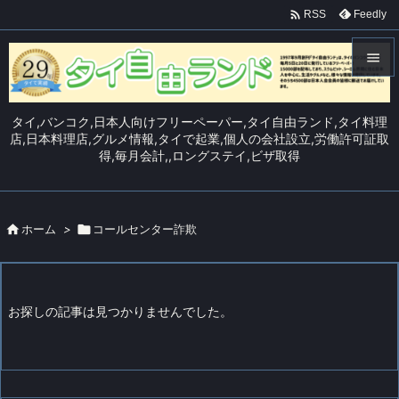

Feedly
RSS


メニュ
タイ,バンコク,日本人向けフリーペーパー,タイ自由ランド,タイ料理

店,日本料理店,グルメ情報,タイで起業,個人の会社設立,労働許可証取
得,毎月会計,,ロングステイ,ビザ取得
サイド

前へ


ホーム
>

コールセンター詐欺
次へ

検索
お探しの記事は見つかりませんでした。