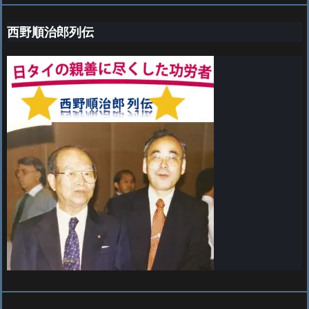
西野順治郎列伝