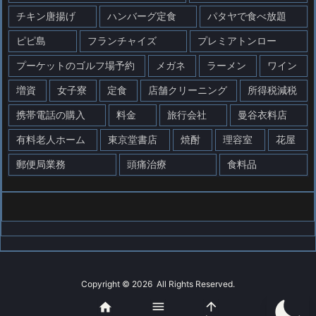
チキン唐揚げ
ハンバーグ定食
パタヤで食べ放題
ピピ島
フランチャイズ
プレミアトンロー
プーケットのゴルフ場予約
メガネ
ラーメン
ワイン
増資
女子寮
定食
店舗クリーニング
所得税減税
携帯電話の購入
料金
旅行会社
曼谷衣料店
有料老人ホーム
東京堂書店
焼酎
理容室
花屋
郵便局業務
頭痛治療
食料品
Copyright ©
2026
All Rights Reserved.



WordPress Luxeritas Theme is provided by "
Thought is free
".