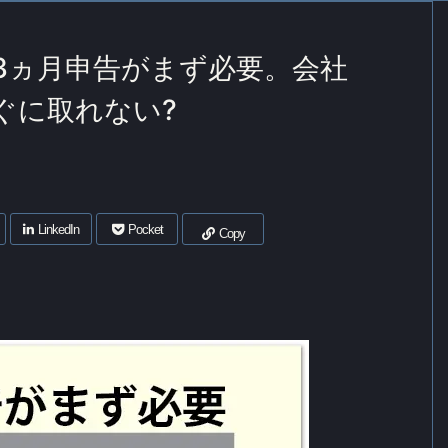
」3ヵ月申告がまず必要。会社
ぐに取れない?
LinkedIn
Pocket
Copy