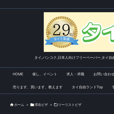
タイ,バンコク,日本人向けフリーペーパー,タイ自由
HOME
催し、イベント
求人・求職
お問い合わ
売ります、買います、教えます
タイ自由ランドTop

ホーム
>

滞在ビザ
>

ツーリストビザ