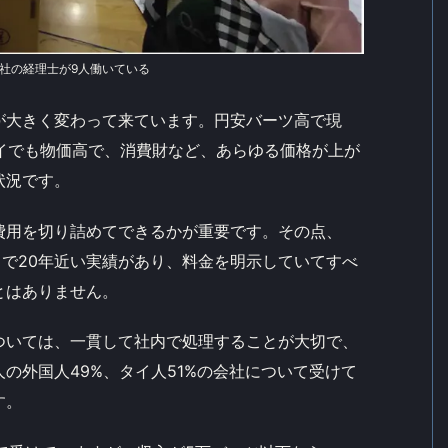
会社の経理士が9人働いている
が大きく変わって来ています。円安バーツ高で現
タイでも物価高で、消費財など、あらゆる価格が上が
状況です。
費用を切り詰めてできるかが重要です。その点、
イで20年近い実績があり、料金を明示していてすべ
とはありません。
ついては、一貫して社内で処理することが大切で、
の外国人49%、タイ人51%の会社について受けて
す。