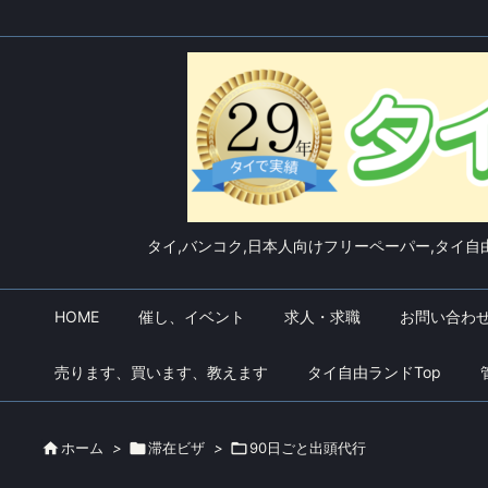
タイ,バンコク,日本人向けフリーペーパー,タイ自由
HOME
催し、イベント
求人・求職
お問い合わ
売ります、買います、教えます
タイ自由ランドTop

ホーム
>

滞在ビザ
>

90日ごと出頭代行