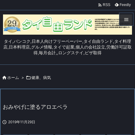

Feedly
RSS


メニュ
タイ,バンコク,日本人向けフリーペーパー,タイ自由ランド,タイ料理

店,日本料理店,グルメ情報,タイで起業,個人の会社設立,労働許可証取
得,毎月会計,,ロングステイ,ビザ取得
サイド

前へ


ホーム
>

健康、病気
次へ

検索
おみやげに塗るアロエベラ

2019年11月29日