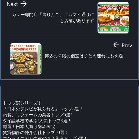

Next
カレー専門店「青りんご」エカマイ通りに
も店舗があります

Prev
博多の２階の個室は子ども連れにも快適
トップ選シリーズ！
「日本のテレビが見られる」トップ
8
選
!
内装、リフォームの業者トップ
5
選
!
タイ語学校で学ぶ
!
人気トップ
9
選
!
厳選！日本人向け歯科医院
賃貸物件の仲介会社トップ
10
選
!
コンドミニアム売買の仲介業者トップ
5
選
!