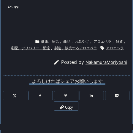
いいね:

健康、病気
,
商品
,
おみやげ
,
アロエベラ
,
雑貨
,
宅配、デリバリー、配達
,
製造、販売するアロエベラ

アロエベラ

Posted by
NakamuraMoriyoshi
よろしければシェアお願いします
Copy