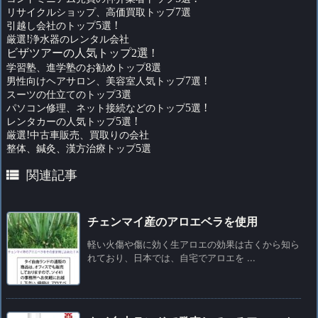
リサイクルショップ、高価買取トップ
7
選
引越し会社のトップ
5
選
!
厳選
!
浄水器のレンタル会社
ビザツアーの人気トップ2選 !
学習塾、進学塾のお勧めトップ
8
選
男性向けヘアサロン、美容室人気トップ
7
選
!
スーツの仕立てのトップ
3
選
パソコン修理、ネット接続などのトップ
5
選
!
レンタカーの人気トップ
5
選
!
厳選
!
中古車販売、買取りの会社
整体、鍼灸、漢方治療トップ
5
選

関連記事
チェンマイ産のアロエベラを使用
軽い火傷や傷に効く生アロエの効果は古くから知ら
れており、日本では、自宅でアロエを ...