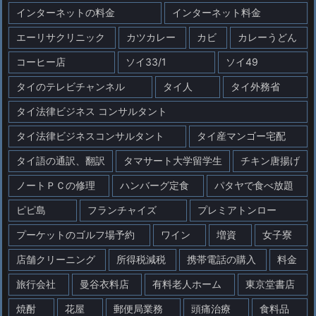
インターネットの料金
インターネット料金
エーリサクリニック
カツカレー
カビ
カレーうどん
コーヒー店
ソイ33/1
ソイ49
タイのテレビチャンネル
タイ人
タイ外務省
タイ法律ビジネス コンサルタント
タイ法律ビジネスコンサルタント
タイ産マンゴー宅配
タイ語の通訳、翻訳
タマサート大学留学生
チキン唐揚げ
ノートＰＣの修理
ハンバーグ定食
パタヤで食べ放題
ピピ島
フランチャイズ
プレミアトンロー
プーケットのゴルフ場予約
ワイン
増資
女子寮
店舗クリーニング
所得税減税
携帯電話の購入
料金
旅行会社
曼谷衣料店
有料老人ホーム
東京堂書店
焼酎
花屋
郵便局業務
頭痛治療
食料品