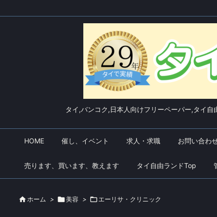
タイ,バンコク,日本人向けフリーペーパー,タイ自由
HOME
催し、イベント
求人・求職
お問い合わ
売ります、買います、教えます
タイ自由ランドTop

ホーム
>

美容
>

エーリサ・クリニック