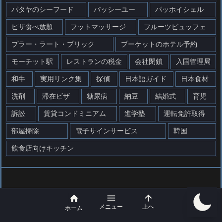
パタヤのシーフード
パッシーユー
パッホイシェル
ピザ食べ放題
フットマッサージ
フルーツビュッフェ
プラー・ラート・プリック
プーケットのホテル予約
モーチット駅
レストランの税金
会社閉鎖
入国管理局
和牛
実用リンク集
探偵
日本語ガイド
日本食材
洗剤
滞在ビザ
糖尿病
納豆
結婚式
育児
訴訟
賃貸コンドミニアム
進学塾
運転免許取得
部屋掃除
電子サインサービス
韓国
飲食店向けキッチン



メニュー
上へ
ホーム