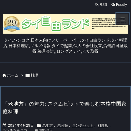

Feedly
RSS


メニュ
タイ,バンコク,日本人向けフリーペーパー,タイ自由ランド,タイ料理

店,日本料理店,グルメ情報,タイで起業,個人の会社設立,労働許可証取
得,毎月会計,,ロングステイ,ビザ取得
サイド

前へ


ホーム
>

料理
次へ

検索
「老地方」の魅力: スクムビットで楽しむ本格中国家
庭料理

2024年4月29日

老地方
,
未分類
,
ランチセット
,
料理店
,
ランチならココ！
,
中国料理店