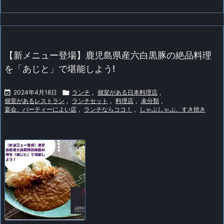
【新メニュー登場】鹿児島県産六白黒豚の絶品料理
を「あじと」で堪能しよう!

2024年4月18日

ランチ
,
個室がある日本料理店
,
個室があるレストラン
,
ランチセット
,
料理店
,
未分類
,
宴会、パーティーによい店
,
ランチならココ！
,
しゃぶしゃぶ、すき焼き