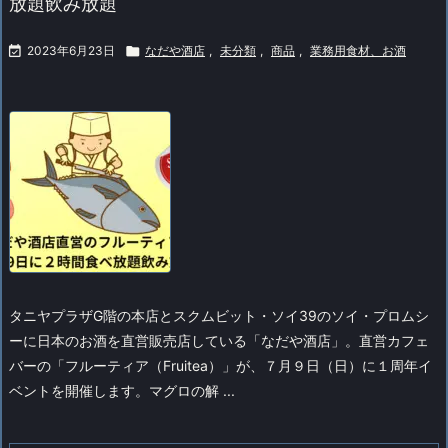
放題飲み放題

2023年6月23日

なだや酒店
,
未分類
,
商品
,
業務用食材、お酒
タニヤプラザG階の本店とスクムビット・ソイ39のソイ・プロムシ
ーに日本のお酒を直営販売店している「なだや酒店」。
直営カフェ
バーの「フルーティア（Fruitea）」が、７月９日（日）に１周年イ
ベントを開催します。マグロの解 ...