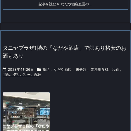
記事を読む
なだや酒店直営の ...
タニヤプラザ1階の「なだや酒店」で訳あり格安のお
酒もあり

2023年4月26日

商品
,
なだや酒店
,
未分類
,
業務用食材、お酒
,
宅配、デリバリー、配達