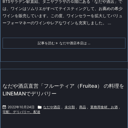
BTSサラデン駅直結、タニヤプラザのＧ階にある「なだや酒店」で
は、ワインはソムリエがすべてテイスティングして、お薦めの希少
ワインを販売しています。この度、ワインセラーを拡大してバリュ
ーフォーマネーのワインやレアなワインも充実しました。 ...
記事を読む
なだや酒店本店は ...
なだや酒店直営「フルーティア（Fruitea） の料理を
LINEMANでデリバリー

2022年10月24日

なだや酒店
,
未分類
,
商品
,
業務用食材、お酒
,
宅配、デリバリー、配達