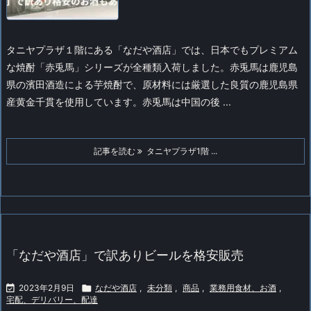
タニヤプラザ１階にある「なだや酒店」では、日本でもプレミアム
な焼酎「赤兎馬」シリーズが全種類入荷しました。赤兎馬は鹿児島
県の濱田酒造による芋焼酎で、原材料には厳選した良質の鹿児島県
産黄金千貫を使用しています。
赤兎馬は中国の後 ...
記事を読む
タニヤプラザ1階 ...
「なだや酒店」で訳ありビールを格安販売

2023年2月9日

なだや酒店
,
未分類
,
商品
,
業務用食材、お酒
,
宅配、デリバリー、配達