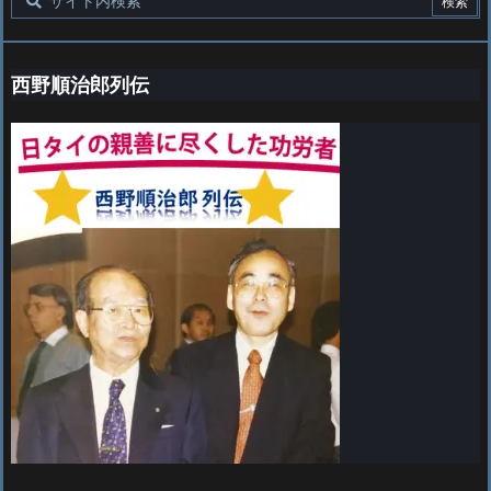
西野順治郎列伝