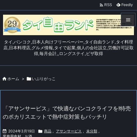

Feedly
RSS


メニュ
タイ,バンコク,日本人向けフリーペーパー,タイ自由ランド,タイ料理

店,日本料理店,グルメ情報,タイで起業,個人の会社設立,労働許可証取
得,毎月会計,,ロングステイ,ビザ取得
サイド

前へ


ホーム
>

いぶりがっこ
次へ

検索
「アサンサービス」で快適なバンコクライフを!特売
のポカリスエットで熱中症対策もバッチリ

2024年3月19日

商品
,
アサンサービス
,
未分類
,
業務用食材、お酒