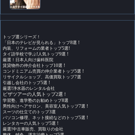
トップ選シリーズ！
「日本のテレビが見られる」トップ
8
選
!
内装、リフォームの業者トップ
5
選
!
タイ語学校で学ぶ
!
人気トップ
9
選
!
厳選！日本人向け歯科医院
賃貸物件の仲介会社トップ
10
選
!
コンドミニアム売買の仲介業者トップ
5
選
!
リサイクルショップ、高価買取トップ
7
選
引越し会社のトップ
5
選
!
厳選
!
浄水器のレンタル会社
ビザツアーの人気トップ2選 !
学習塾、進学塾のお勧めトップ
8
選
男性向けヘアサロン、美容室人気トップ
7
選
!
スーツの仕立てのトップ
3
選
パソコン修理、ネット接続などのトップ
5
選
!
レンタカーの人気トップ
5
選
!
厳選
!
中古車販売、買取りの会社
整体、鍼灸、漢方治療トップ
5
選