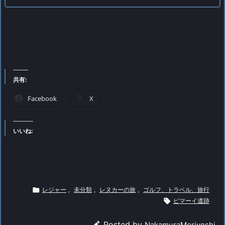
共有:
Facebook
X
いいね:

レジャー
,
未分類
,
レヌカーの旅
,
ゴルフ、トラベル、旅行

ピマーイ遺跡

Posted by
NakamuraMoriyoshi