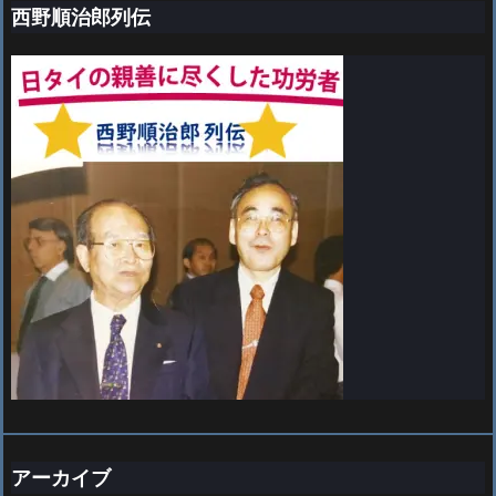
西野順治郎列伝
アーカイブ