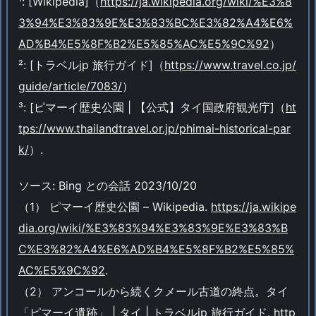
¹: [Wikipedia]（
https://ja.wikipedia.org/wiki/%E3%8
3%94%E3%83%9E%E3%83%BC%E3%82%A4%E6%
AD%B4%E5%8F%B2%E5%85%AC%E5%9C%92
）
²: [トラベルjp 旅行ガイド]（
https://www.travel.co.jp/
guide/article/7083/
）
³: [ピマーイ歴史公園 | 【公式】タイ国政府観光庁]（
ht
tps://www.thailandtravel.or.jp/phimai-historical-par
k/
）.
ソース: Bing との会話 2023/10/20
（1） ピマーイ歴史公園 – Wikipedia.
https://ja.wikipe
dia.org/wiki/%E3%83%94%E3%83%9E%E3%83%B
C%E3%82%A4%E6%AD%B4%E5%8F%B2%E5%85%
AC%E5%9C%92
.
（2） アンコールから続くクメール古道の終点。タイ
「ピマーイ遺跡」 | タイ | トラベルjp 旅行ガイド.
http