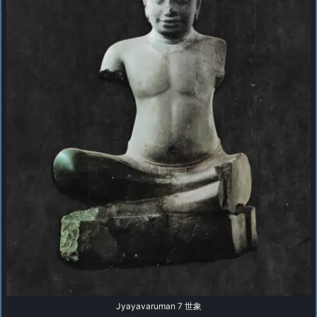
Jyayavaruman 7 世象