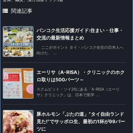

関連記事
バンコク生活応援ガイド:住まい・仕事・
交流の最新情報まとめ
ここがポイント タイ・バンコク在住の日本人へ
向けた、 ...
エーリサ（A-RISA）・クリニックのホク
ロ取りは500バーツ～
スクムビット・ソイ26にある「A-RISA（エーリ
サ）クリニック」は、日本で医学 ...
豚ホルモン「ぶたの道」”タイ自由ランド
見た!”でサッポロ生、最初の1杯が99バー
ツに