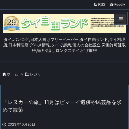

Feedly
RSS


メニュ
タイ,バンコク,日本人向けフリーペーパー,タイ自由ランド,タイ料理

店,日本料理店,グルメ情報,タイで起業,個人の会社設立,労働許可証取
得,毎月会計,,ロングステイ,ビザ取得
サイド

前へ


ホーム
>

レジャー
次へ

検索
「レヌカーの旅」11月はピマーイ遺跡や民芸品を求
めて散策

2023年10月20日