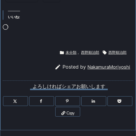
いいね:
読
み
込

未分類
,
西野順治郎

西野順治郎
み
中…

Posted by
NakamuraMoriyoshi
よろしければシェアお願いします
Copy