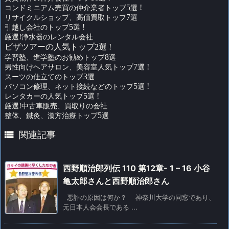
コンドミニアム売買の仲介業者トップ
5
選
!
リサイクルショップ、高価買取トップ
7
選
引越し会社のトップ
5
選
!
厳選
!
浄水器のレンタル会社
ビザツアーの人気トップ2選 !
学習塾、進学塾のお勧めトップ
8
選
男性向けヘアサロン、美容室人気トップ
7
選
!
スーツの仕立てのトップ
3
選
パソコン修理、ネット接続などのトップ
5
選
!
レンタカーの人気トップ
5
選
!
厳選
!
中古車販売、買取りの会社
整体、鍼灸、漢方治療トップ
5
選

関連記事
西野順治郎列伝 110 第12章- 1 – 16 小谷
亀太郎さんと西野順治郎さん
悪評の原因は何か？ 神奈川大学の同窓であり、
元日本人会会長である ...