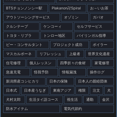
BTSチョンノンシー駅
Plakanon卍Spiral
お～いお茶
アウトソーシングサービス
オゾミン
ガパオ
クルンテープ
ケンコーィ
セルフサービス
トヨタ・リブラ
トンロー地区
バイリンガル指導
ビー・コンサルタント
プロジェクト成功
ボイラー
マスカルポーネ
リフレッシュ
上級者
世界文化遺産
住宅修理
個人レッスン
四季折々の食材
家電修理
急速充電
怪我予防
情報漏洩
操作ログ
新潟県産コシヒカリ
日本の保険
日本人の親睦団体
日本式
日本産うなぎ
東南アジア
権限
注文
犬
犬村太郎
生活タイ語コース
視生活
通勤
金沢
防水アイテム
電気代節約