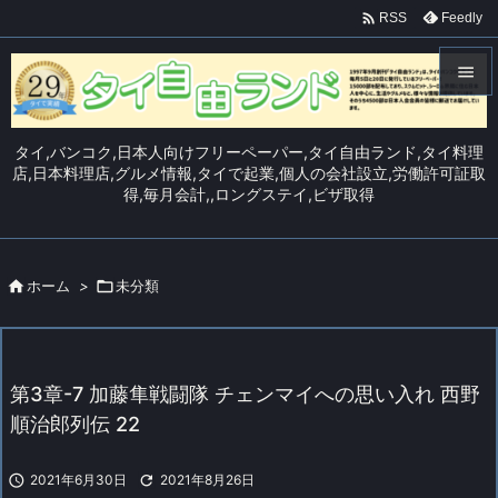

Feedly
RSS


メニュ
タイ,バンコク,日本人向けフリーペーパー,タイ自由ランド,タイ料理

店,日本料理店,グルメ情報,タイで起業,個人の会社設立,労働許可証取
得,毎月会計,,ロングステイ,ビザ取得
サイド

前へ


ホーム
>

未分類
次へ

検索
第3章-7 加藤隼戦闘隊 チェンマイへの思い入れ 西野
順治郎列伝 22

2021年6月30日

2021年8月26日