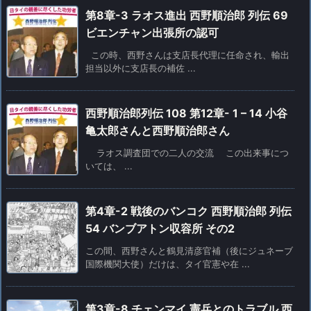
第8章-3 ラオス進出 西野順治郎 列伝 69
ビエンチャン出張所の認可
この時、西野さんは支店長代理に任命され、輸出
担当以外に支店長の補佐 ...
西野順治郎列伝 108 第12章- 1 – 14 小谷
亀太郎さんと西野順治郎さん
ラオス調査団での二人の交流 この出来事につ
いては、 ...
第4章-2 戦後のバンコク 西野順治郎 列伝
54 バンブアトン収容所 その2
この間、西野さんと鶴見清彦官補（後にジュネーブ
国際機関大使）だけは、タイ官憲や在 ...
第3章-8 チェンマイ 憲兵とのトラブル 西