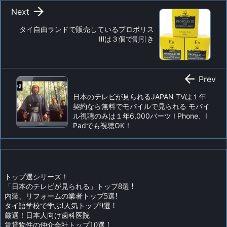

Next
タイ自由ランドで販売しているプロポリス
Ⅲは３個で割引き

Prev
日本のテレビが見られるJAPAN TVは１年
契約なら無料でモバイルで見られる モバイ
ル視聴のみは１年6,000バーツ I Phone、I
Padでも視聴OK！
トップ選シリーズ！
「日本のテレビが見られる」トップ
8
選
!
内装、リフォームの業者トップ
5
選
!
タイ語学校で学ぶ
!
人気トップ
9
選
!
厳選！日本人向け歯科医院
賃貸物件の仲介会社トップ
10
選
!