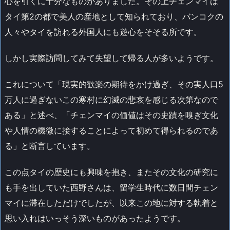
心を引くに十分なものがありました。その上チェンマイは
タイ第2の都で美人の産地として知られており、バンコクの
人々やタイを訪れる外国人にも遊心をそそる所です。
しかし実際訪問してみて失望して帰る人が多いようです。
これについて「現実的歓楽の期待をかけ過ぎ、その実人口5
万人に過ぎないこの寒村に幻滅の悲哀を感じる次第なので
ある」と述べ、「チェンマイの価値はその史蹟を嗅ぎ文化
や人情の機微に接することによって初めて得られるのであ
る」と断言しています。
この点タイの歴史にも興味を抱き、またその文化の研究に
も手を出していた西野さんは、留学生時代に数日間チェン
マイに滞在しただけでしたが、以来この地に対する執着と
思い入れはいっそう深いものがあったようです。