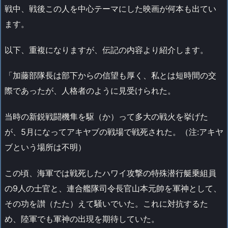
戦中、戦後この人を中心テーマにした映画が何本も出てい
ます。
以下、重複になりますが、伝記の内容より紹介します。
「加藤部隊長は部下からの信望も厚く、私とは短時間の交
際であったが、人格者のように見受けられた。
当時の新鋭戦闘機隼を駆（か）って多大の戦火を挙げた
が、5月になってアキヤブの戦場で戦死された。（注:アキヤ
ブという場所は不明）
この頃、海軍では戦死したハワイ攻撃の特殊潜行艇乗組員
の9人の士官と、連合艦隊司令長官山本元帥を軍神として、
その功を讃（たた）えて騒いでいた。これに対抗するた
め、陸軍でも軍神の出現を期待していた。