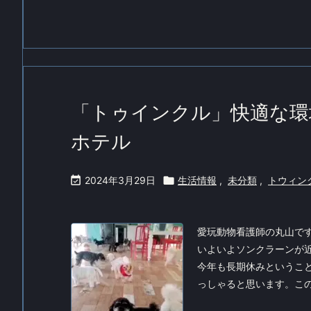
「トゥインクル」快適な環
ホテル

2024年3月29日

生活情報
,
未分類
,
トウィン
愛玩動物看護師の丸山で
いよいよソンクラーンが
今年も長期休みというこ
っしゃると思います。この