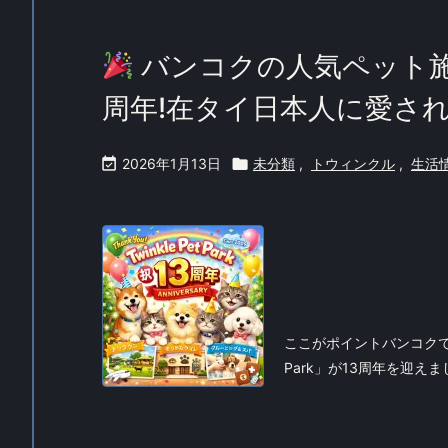
バンコクの人気ペット施設「Tw
周年!在タイ日本人に愛さ

2026年1月13日

未分類
,
トウィンクル
,
生活
ここがポイントバンコクで日
Park」が13周年を迎え