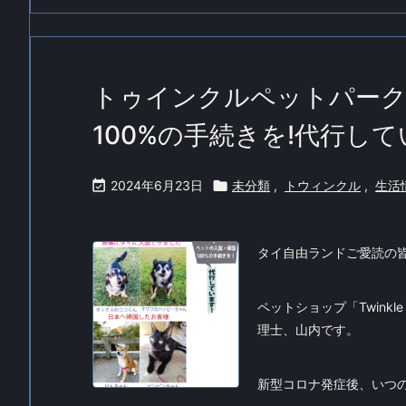
トゥインクルペットパーク
100%の手続きを!代行して

2024年6月23日

未分類
,
トウィンクル
,
生活
タイ自由ランドご愛読の
ペットショップ「Twinkl
理士、山内です。
新型コロナ発症後、いつの間