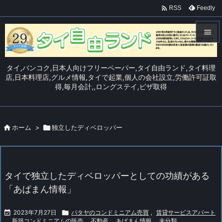

Feedly
RSS


メニュ
タイ,バンコク,日本人向けフリーペーパー,タイ自由ランド,タイ料理

店,日本料理店,グルメ情報,タイで起業,個人の会社設立,労働許可証取
得,毎月会計,,ロングステイ,ビザ取得
サイド

前へ


ホーム
>

独立したディベロッパー
次へ

検索
タイで独立したディベロッパーとしての功績がある
「あぱまん情報」

2023年7月27日

パタヤのコンドミニアム売買
,
賃貸サービスアパート
,
新築コンドミニアムの販売
,
不動産
,
あぱまん情報
,
未分類
,