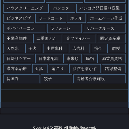
ハウスクリーニング
バンコク
バンコク発日帰り送迎
ビジネスビザ
フードコート
ホテル
ホームページ作成
ポパイベーコン
ラフォーレ
リバークルーズ
不動産物件
二重まぶた
光ファイバー
固定資産税
天然水
子犬
小児歯科
広告料
携帯
散髪
日帰りツアー
日本米配達
東来順
民宿
添乗員資格
漢方薬治療
翻訳
肩こり
脂肪を溶かす
路線整備
韓国寺
餃子
高齢者介護施設
Copyright ©
2026
All Rights Reserved.