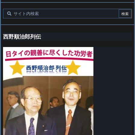
西野順治郎列伝