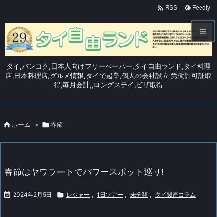

Feedly
RSS


メニュ
タイ,バンコク,日本人向けフリーペーパー,タイ自由ランド,タイ料理

店,日本料理店,グルメ情報,タイで起業,個人の会社設立,労働許可証取
得,毎月会計,,ロングステイ,ビザ取得
サイド

前へ


ホーム
>

春節
次へ

検索
春節はヤワラ―トでパワースポット巡り!

2024年2月5日

レジャー
,
1日ツアー
,
未分類
,
タイ関連コラム