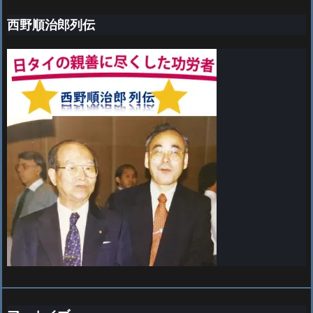
西野順治郎列伝