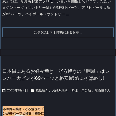
風」では、今月もお酒のプロモーションを開催しています。
ただい
まジンソーダ（サントリー翠）が1杯89バーツ、アサヒビール大瓶
が85バーツ、ハイボール（サントリー ...
記事を読む
日本街にあるお好 ...
日本街にあるお好み焼き・どろ焼きの「喃風」はシ
ンハー大ビンが69バーツと格安!締めにそばめし!

2023年8月4日

鉄板焼き
,
お好み焼き
,
料理
,
未分類
,
居酒屋さん