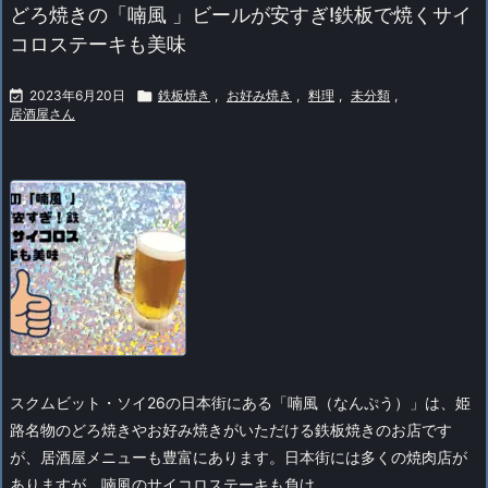
どろ焼きの「喃風 」ビールが安すぎ!鉄板で焼くサイ
コロステーキも美味

2023年6月20日

鉄板焼き
,
お好み焼き
,
料理
,
未分類
,
居酒屋さん
スクムビット・ソイ26の日本街にある「喃風（なんぷう）」は、姫
路名物のどろ焼きやお好み焼きがいただける鉄板焼きのお店です
が、居酒屋メニューも豊富にあります。
日本街には多くの焼肉店が
ありますが、喃風のサイコロステーキも負け ...