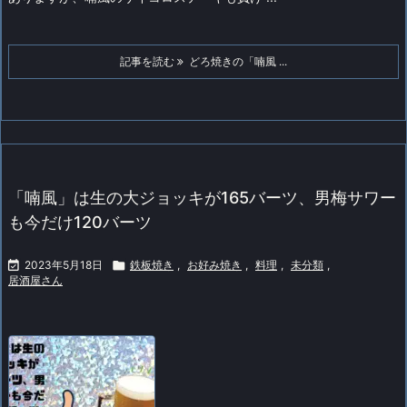
記事を読む
どろ焼きの「喃風 ...
「喃風」は生の大ジョッキが165バーツ、男梅サワー
も今だけ120バーツ

2023年5月18日

鉄板焼き
,
お好み焼き
,
料理
,
未分類
,
居酒屋さん