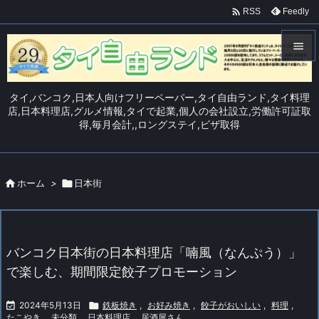

Feedly
RSS


メニュ
タイ,バンコク,日本人向けフリーペーパー,タイ自由ランド,タイ料理

店,日本料理店,グルメ情報,タイで起業,個人の会社設立,労働許可証取
得,毎月会計,,ロングステイ,ビザ取得
サイド

前へ


ホーム
>

日本街
次へ

検索
バンコク日本街の日本料理店「喃風（なんぷう）」
で楽しむ、期間限定餃子プロモーション

2024年5月13日

鉄板焼き
,
お好み焼き
,
餃子がおいしい
,
料理
,
たこやき
,
未分類
,
日本料理店
,
居酒屋さん