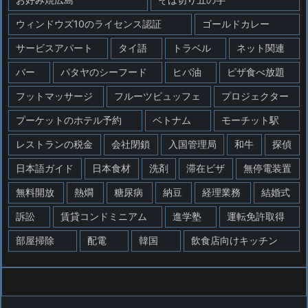
ウィンドウズ10のライセンス認証
ゴールドカレー
サービスアパート
タイ語
トラベル
ネット関連
バー
パタヤのシーフード
ヒバ油
ピザ食べ放題
フットマッサージ
フルーツビュッフェ
プロジェクター
プーケットのホテル予約
ベトナム
モーチット駅
レストランの税金
会社閉鎖
入国管理局
和牛
探偵
日本語ガイド
日本食材
洗剤
滞在ビザ
無停電装置
無料開放
熱燗
糖尿病
納豆
経理業務
結婚式
訴訟
賃貸コンドミニアム
進学塾
運転免許取得
部屋掃除
配電
韓国
飲食店向けキッチン