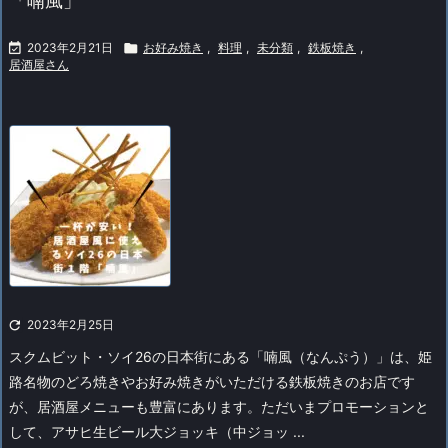
「喃風」

2023年2月21日

お好み焼き
,
料理
,
未分類
,
鉄板焼き
,
居酒屋さん

2023年2月25日
スクムビット・ソイ26の日本街にある「喃風（なんぷう）」は、姫
路名物のどろ焼きやお好み焼きがいただける鉄板焼きのお店です
が、居酒屋メニューも豊富にあります。
ただいまプロモーションと
して、アサヒ生ビール大ジョッキ（中ジョッ ...