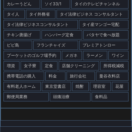
カレーうどん
ソイ33/1
タイのテレビチャンネル
タイ人
タイ外務省
タイ法律ビジネス コンサルタント
タイ法律ビジネスコンサルタント
タイ産マンゴー宅配
チキン唐揚げ
ハンバーグ定食
パタヤで食べ放題
ピピ島
フランチャイズ
プレミアトンロー
プーケットのゴルフ場予約
メガネ
ラーメン
ワイン
増資
女子寮
定食
店舗クリーニング
所得税減税
携帯電話の購入
料金
旅行会社
曼谷衣料店
有料老人ホーム
東京堂書店
焼酎
理容室
花屋
郵便局業務
頭痛治療
食料品