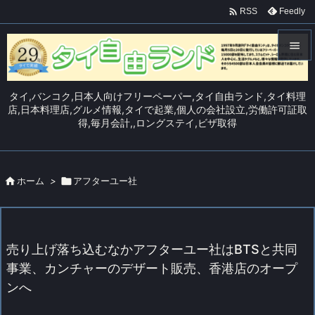

Feedly
RSS


メニュ
タイ,バンコク,日本人向けフリーペーパー,タイ自由ランド,タイ料理

店,日本料理店,グルメ情報,タイで起業,個人の会社設立,労働許可証取
得,毎月会計,,ロングステイ,ビザ取得
サイド

前へ


ホーム
>

アフターユー社
次へ

検索
売り上げ落ち込むなかアフターユー社はBTSと共同
事業、カンチャーのデザート販売、香港店のオープ
ンへ