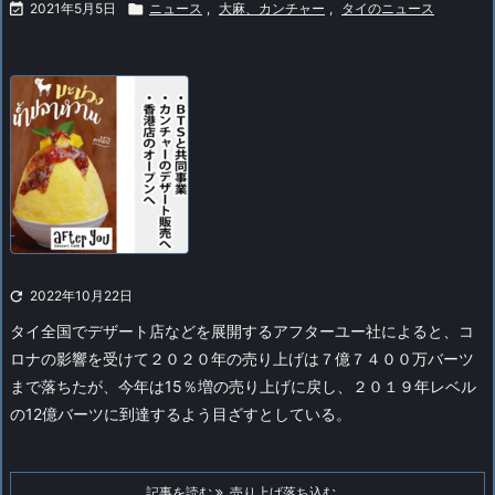

2021年5月5日

ニュース
,
大麻、カンチャー
,
タイのニュース

2022年10月22日
タイ全国でデザート店などを展開するアフターユー社によると、コ
ロナの影響を受けて２０２０年の売り上げは７億７４００万バーツ
まで落ちたが、今年は15％増の売り上げに戻し、２０１９年レベル
の12億バーツに到達するよう目ざすとしている。
記事を読む
売り上げ落ち込む ...