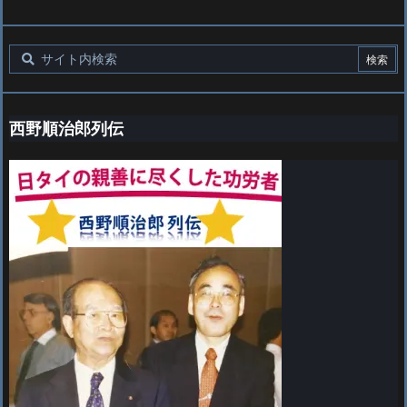
西野順治郎列伝