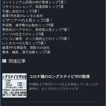
コンドミニアム売買の仲介業者トップ
5
選
!
リサイクルショップ、高価買取トップ
7
選
引越し会社のトップ
5
選
!
厳選
!
浄水器のレンタル会社
ビザツアーの人気トップ2選 !
学習塾、進学塾のお勧めトップ
8
選
男性向けヘアサロン、美容室人気トップ
7
選
!
スーツの仕立てのトップ
3
選
パソコン修理、ネット接続などのトップ
5
選
!
レンタカーの人気トップ
5
選
!
厳選
!
中古車販売、買取りの会社
整体、鍼灸、漢方治療トップ
5
選

関連記事
コロナ禍のロングステイビザの取得
50歳以上で80万バーツ以上を預金していることが
条件の、タイでのロングステイビザ ...