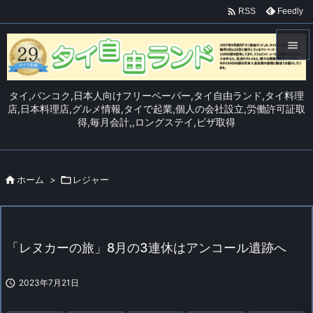

Feedly
RSS


メニュ
タイ,バンコク,日本人向けフリーペーパー,タイ自由ランド,タイ料理

店,日本料理店,グルメ情報,タイで起業,個人の会社設立,労働許可証取
得,毎月会計,,ロングステイ,ビザ取得
サイド

前へ


ホーム
>

レジャー
次へ

検索
「レヌカーの旅」8月の3連休はアンコール遺跡へ

2023年7月21日