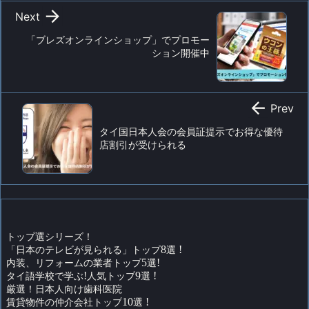

Next
「ブレズオンラインショップ」でプロモー
ション開催中

Prev
タイ国日本人会の会員証提示でお得な優待
店割引が受けられる
トップ選シリーズ！
「日本のテレビが見られる」トップ
8
選
!
内装、リフォームの業者トップ
5
選
!
タイ語学校で学ぶ
!
人気トップ
9
選
!
厳選！日本人向け歯科医院
賃貸物件の仲介会社トップ
10
選
!