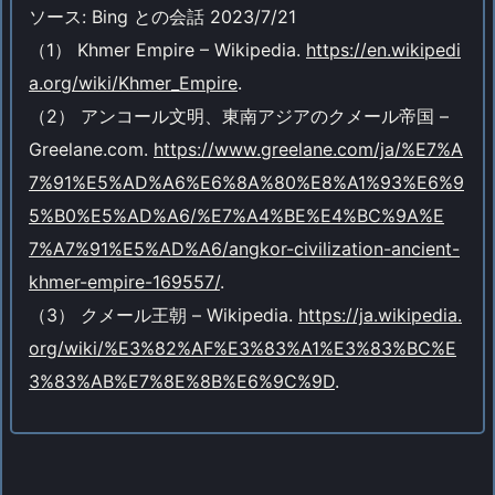
ソース: Bing との会話 2023/7/21
（1） Khmer Empire – Wikipedia.
https://en.wikipedi
a.org/wiki/Khmer_Empire
.
（2） アンコール文明、東南アジアのクメール帝国 –
Greelane.com.
https://www.greelane.com/ja/%E7%A
7%91%E5%AD%A6%E6%8A%80%E8%A1%93%E6%9
5%B0%E5%AD%A6/%E7%A4%BE%E4%BC%9A%E
7%A7%91%E5%AD%A6/angkor-civilization-ancient-
khmer-empire-169557/
.
（3） クメール王朝 – Wikipedia.
https://ja.wikipedia.
org/wiki/%E3%82%AF%E3%83%A1%E3%83%BC%E
3%83%AB%E7%8E%8B%E6%9C%9D
.