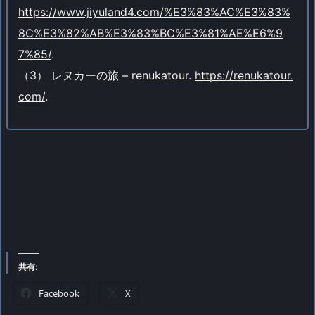
https://www.jiyuland4.com/%E3%83%AC%E3%83%
8C%E3%82%AB%E3%83%BC%E3%81%AE%E6%9
7%85/
.
（3） レヌカーの旅 – renukatour.
https://renukatour.
com/
.
共有:
Facebook
X