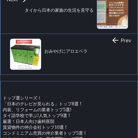
タイから日本の家族の生活を見守る

Prev
おみやげにアロエベラ
トップ選シリーズ！
「日本のテレビが見られる」トップ
8
選
!
内装、リフォームの業者トップ
5
選
!
タイ語学校で学ぶ
!
人気トップ
9
選
!
厳選！日本人向け歯科医院
賃貸物件の仲介会社トップ
10
選
!
コンドミニアム売買の仲介業者トップ
5
選
!