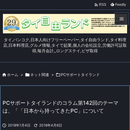

Feedly
RSS


メニュ
タイ,バンコク,日本人向けフリーペーパー,タイ自由ランド,タイ料理

店,日本料理店,グルメ情報,タイで起業,個人の会社設立,労働許可証取
得,毎月会計,,ロングステイ,ビザ取得
サイド

前へ


ホーム
>

ネット関連
>

PCサポートタイランド
次へ

検索
PCサポートタイランドのコラム第142回のテーマ
は、「「日本から持ってきたPC」について

2018年1月4日

2018年4月6日