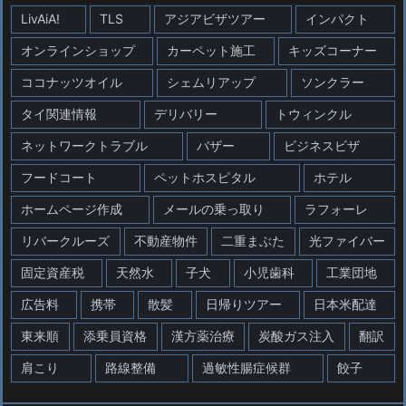
LivAiA!
TLS
アジアビザツアー
インパクト
オンラインショップ
カーペット施工
キッズコーナー
ココナッツオイル
シェムリアップ
ソンクラー
タイ関連情報
デリバリー
トウィンクル
ネットワークトラブル
バザー
ビジネスビザ
フードコート
ペットホスピタル
ホテル
ホームページ作成
メールの乗っ取り
ラフォーレ
リバークルーズ
不動産物件
二重まぶた
光ファイバー
固定資産税
天然水
子犬
小児歯科
工業団地
広告料
携帯
散髪
日帰りツアー
日本米配達
東来順
添乗員資格
漢方薬治療
炭酸ガス注入
翻訳
肩こり
路線整備
過敏性腸症候群
餃子