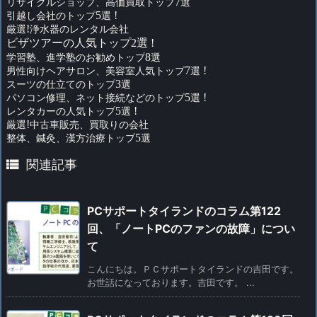
リサイクルショップ、高価買取トップ
7
選
引越し会社のトップ
5
選
!
厳選
!
浄水器のレンタル会社
ビザツアーの人気トップ2選 !
学習塾、進学塾のお勧めトップ
8
選
男性向けヘアサロン、美容室人気トップ
7
選
!
スーツの仕立てのトップ
3
選
パソコン修理、ネット接続などのトップ
5
選
!
レンタカーの人気トップ
5
選
!
厳選
!
中古車販売、買取りの会社
整体、鍼灸、漢方治療トップ
5
選

関連記事
PCサポートタイランドのコラム第122
回、「ノートPCのファンの故障」につい
て
こんにちは。ＰＣサポートタイランドの吉田です。
お世話になっております。吉田です。 ...