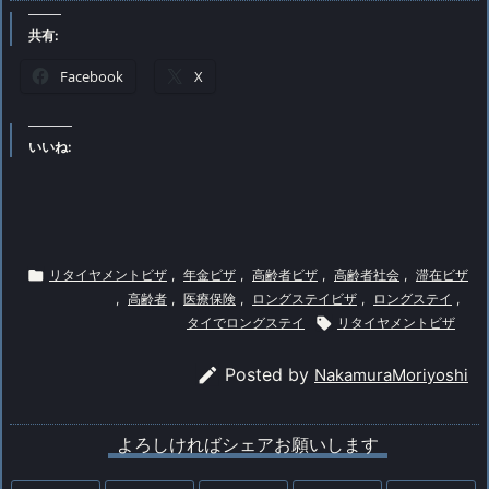
共有:
Facebook
X
いいね:

リタイヤメントビザ
,
年金ビザ
,
高齢者ビザ
,
高齢者社会
,
滞在ビザ
,
高齢者
,
医療保険
,
ロングステイビザ
,
ロングステイ
,
タイでロングステイ

リタイヤメントビザ

Posted by
NakamuraMoriyoshi
よろしければシェアお願いします