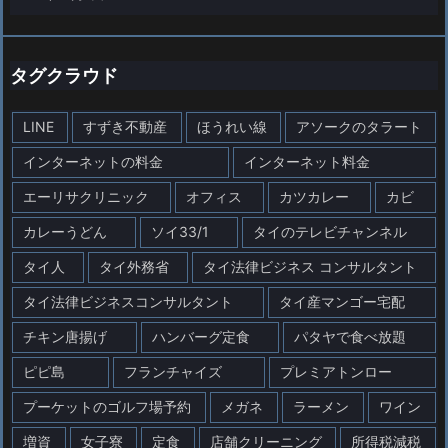
タグクラウド
LINE
すずき不動産
ほうれい線
アソークのタラート
インターネットの料金
インターネット料金
エーリサクリニック
オフィス
カツカレー
カビ
カレーうどん
ソイ33/1
タイのテレビチャンネル
タイ人
タイ外務省
タイ法律ビジネス コンサルタント
タイ法律ビジネスコンサルタント
タイ産マンゴー宅配
チキン唐揚げ
ハンバーグ定食
パタヤで食べ放題
ピピ島
フランチャイズ
プレミアトンロー
プーケットのゴルフ場予約
メガネ
ラーメン
ワイン
増資
女子寮
定食
店舗クリーニング
所得税減税