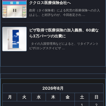
ククロス医療保険会社へ
政府（タイ保険省）による民営の医療保険への介入
はよし、と好評なのが、今回改定され ...
ビザ取得で医療保険の加入義務、60歳な
ら3万バーツの出費に
タイの入国管理局などによると、リタイアメント
ビザ(ロングステイビザ ...
2026年8月
月
火
水
木
金
土
日
1
2