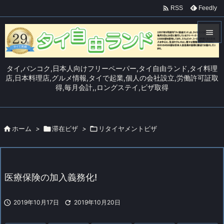

Feedly
RSS


メニュ
タイ,バンコク,日本人向けフリーペーパー,タイ自由ランド,タイ料理

店,日本料理店,グルメ情報,タイで起業,個人の会社設立,労働許可証取
得,毎月会計,,ロングステイ,ビザ取得
サイド

前へ


ホーム
>

滞在ビザ
>

リタイヤメントビザ
次へ

検索
医療保険の加入義務化!

2019年10月17日

2019年10月20日