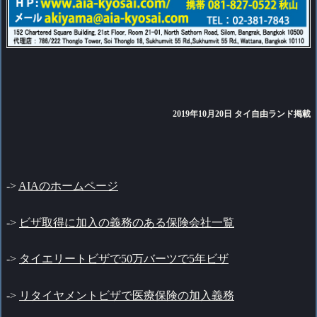
2019
年10
月20日 タイ自由ランド掲載
->
AIAのホームページ
->
ビザ取得に加入の義務のある保険会社一覧
->
タイエリートビザで50万バーツで5年ビザ
->
リタイヤメントビザで医療保険の加入義務