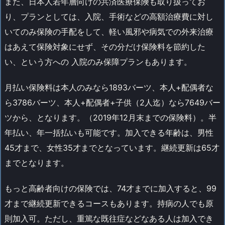
また、日本人若年層向けの共済医療保険も取り扱ってお
り、プランとしては、入院、手術などの高額治療費に対し
いてのみ保険の手配をして、軽い風邪や病気での外来治療
はあえて保険対象にせず、その分だけ保険料を節約した
い、という方への 入院のみ保障プランもあります。
月払い保険料は本人のみなら1893バーツ、本人+配偶者な
ら3786バーツ、本人+配偶者+子供（2人迄）なら7649バー
ツから、となります。（2019年12月末までの保険料）。半
年払い、年一括払いも可能です。加入できる年齢は、男性
45才まで、女性35才までとなっています。継続更新は65才
までとなります。
もっと高齢者向けの保険では、74才までに加入すると、99
才まで継続更新できるコースもあります。持病の人でも原
則加入可。ただし、重篤な既往症などなある人は加入でき