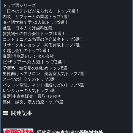
トップ選シリーズ！
「日本のテレビが見られる」トップ
8
選
!
内装、リフォームの業者トップ
5
選
!
タイ語学校で学ぶ
!
人気トップ
9
選
!
厳選！日本人向け歯科医院
賃貸物件の仲介会社トップ
10
選
!
コンドミニアム売買の仲介業者トップ
5
選
!
リサイクルショップ、高価買取トップ
7
選
引越し会社のトップ
5
選
!
厳選
!
浄水器のレンタル会社
ビザツアーの人気トップ2選 !
学習塾、進学塾のお勧めトップ
8
選
男性向けヘアサロン、美容室人気トップ
7
選
!
スーツの仕立てのトップ
3
選
パソコン修理、ネット接続などのトップ
5
選
!
レンタカーの人気トップ
5
選
!
厳選
!
中古車販売、買取りの会社
整体、鍼灸、漢方治療トップ
5
選

関連記事
反政府デモ参加者は保険対象外