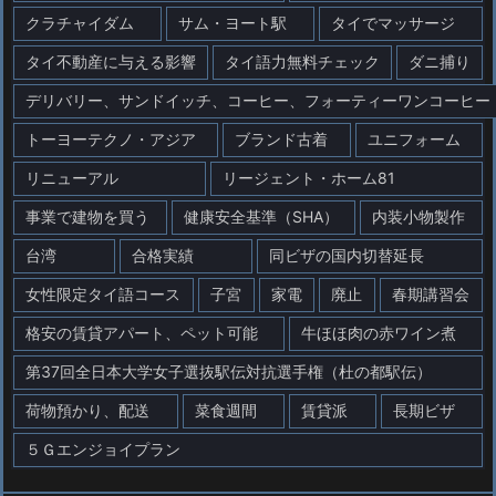
クラチャイダム
サム・ヨート駅
タイでマッサージ
タイ不動産に与える影響
タイ語力無料チェック
ダニ捕り
デリバリー、サンドイッチ、コーヒー、フォーティーワンコーヒー
トーヨーテクノ・アジア
ブランド古着
ユニフォーム
リニューアル
リージェント・ホーム81
事業で建物を買う
健康安全基準（SHA）
内装小物製作
台湾
合格実績
同ビザの国内切替延長
女性限定タイ語コース
子宮
家電
廃止
春期講習会
格安の賃貸アパート、ペット可能
牛ほほ肉の赤ワイン煮
第37回全日本大学女子選抜駅伝対抗選手権（杜の都駅伝）
荷物預かり、配送
菜食週間
賃貸派
長期ビザ
５Ｇエンジョイプラン