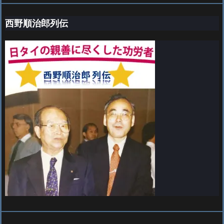
西野順治郎列伝