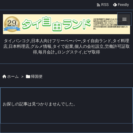

Feedly
RSS


メニュ
タイ,バンコク,日本人向けフリーペーパー,タイ自由ランド,タイ料理

店,日本料理店,グルメ情報,タイで起業,個人の会社設立,労働許可証取
得,毎月会計,,ロングステイ,ビザ取得
サイド

前へ


ホーム
>

帰国便
次へ

検索
お探しの記事は見つかりませんでした。