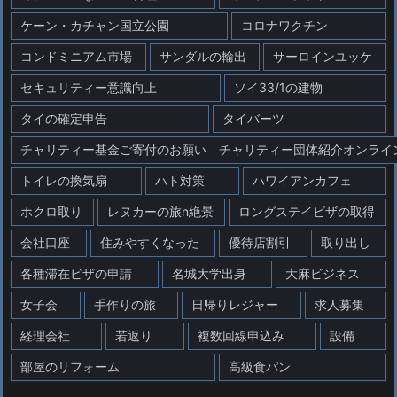
ケーン・カチャン国立公園
コロナワクチン
コンドミニアム市場
サンダルの輸出
サーロインユッケ
セキュリティー意識向上
ソイ33/1の建物
タイの確定申告
タイバーツ
チャリティー基金ご寄付のお願い チャリティー団体紹介オンライ
トイレの換気扇
ハト対策
ハワイアンカフェ
ホクロ取り
レヌカーの旅n絶景
ロングステイビザの取得
会社口座
住みやすくなった
優待店割引
取り出し
各種滞在ビザの申請
名城大学出身
大麻ビジネス
女子会
手作りの旅
日帰りレジャー
求人募集
経理会社
若返り
複数回線申込み
設備
部屋のリフォーム
高級食パン