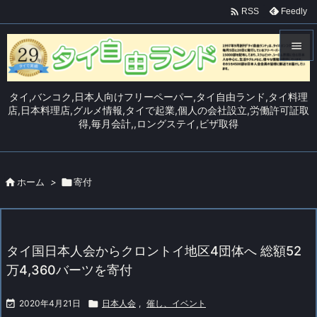

Feedly
RSS


メニュ
タイ,バンコク,日本人向けフリーペーパー,タイ自由ランド,タイ料理

店,日本料理店,グルメ情報,タイで起業,個人の会社設立,労働許可証取
得,毎月会計,,ロングステイ,ビザ取得
サイド

前へ


ホーム
>

寄付
次へ

検索
タイ国日本人会からクロントイ地区4団体へ 総額52
万4,360バーツを寄付

2020年4月21日

日本人会
,
催し、イベント