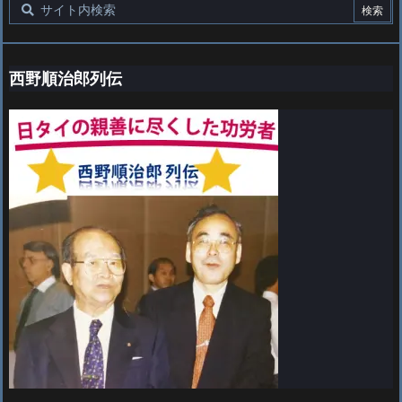
西野順治郎列伝