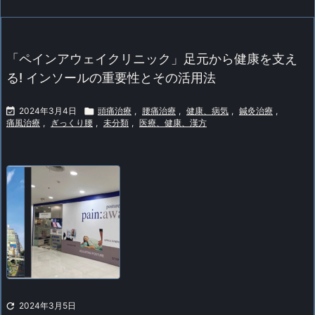
「ペインアウェイクリニック」足元から健康を支え
る! インソールの重要性とその活用法

2024年3月4日

頭痛治療
,
腰痛治療
,
健康、病気
,
鍼灸治療
,
痛風治療
,
ぎっくり腰
,
未分類
,
医療、健康、漢方

2024年3月5日