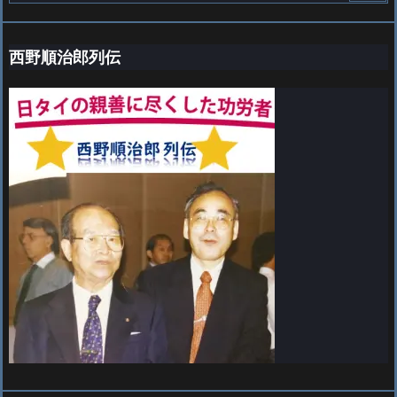
西野順治郎列伝