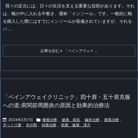
我々の足元には、日々の生活を支える重要な役割があります。それ
は、靴の中に入れる中敷き、通称「インソール」です。一般的に靴
を購入した際にはすでにインソールが装備されていますが、それを
パ ...
記事を読む
「ペインアウェイ ...
「ペインアウェイクリニック」四十肩・五十肩克服
への道:肩関節周囲炎の原因と効果的治療法

2024年2月7日

腰痛治療
,
健康、病気
,
鍼灸治療
,
痛風治療
,
ぎっくり腰
,
未分類
,
頭痛治療
,
医療、健康、漢方