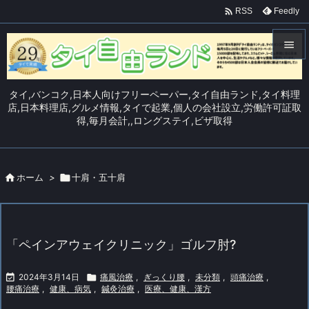

Feedly
RSS


メニュ
タイ,バンコク,日本人向けフリーペーパー,タイ自由ランド,タイ料理

店,日本料理店,グルメ情報,タイで起業,個人の会社設立,労働許可証取
得,毎月会計,,ロングステイ,ビザ取得
サイド

前へ


ホーム
>

十肩・五十肩
次へ

検索
「ペインアウェイクリニック」ゴルフ肘?

2024年3月14日

痛風治療
,
ぎっくり腰
,
未分類
,
頭痛治療
,
腰痛治療
,
健康、病気
,
鍼灸治療
,
医療、健康、漢方