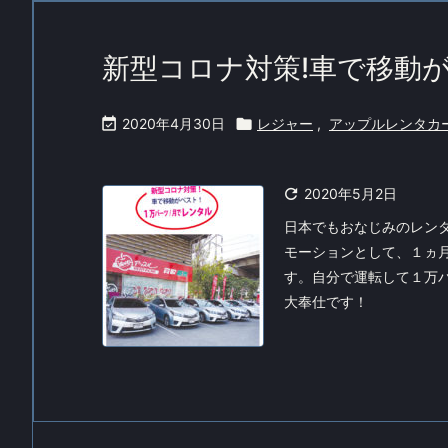
新型コロナ対策!車で移動が

2020年4月30日

レジャー
,
アップルレンタカ

2020年5月2日
日本でもおなじみのレン
モーションとして、１ヵ
す。自分で運転して１万
大奉仕です！