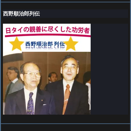
西野順治郎列伝