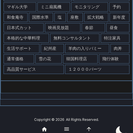
マギル大学
ミニ扇風機
モニタリング
予約
和食庵寺
国際水準
塩
座敷
拡大戦略
新年度
日本式カット
映画見放題
春節
昼食
本格的な中華料理
無料コンサルタント
特注家具
生活サポート
紀州産
羊肉の入りバミー
肉丼
通常価格
雪の花
韓国料理店
飛行体験
高品質サービス
１２０００バーツ
Copyright ©
2026
All Rights Reserved.



WordPress Luxeritas Theme is provided by "
Thought is free
".