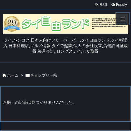

Feedly
RSS


メニュ
タイ,バンコク,日本人向けフリーペーパー,タイ自由ランド,タイ料理

店,日本料理店,グルメ情報,タイで起業,個人の会社設立,労働許可証取
得,毎月会計,,ロングステイ,ビザ取得
サイド

前へ


ホーム
>

チョンブリー県
次へ

検索
お探しの記事は見つかりませんでした。