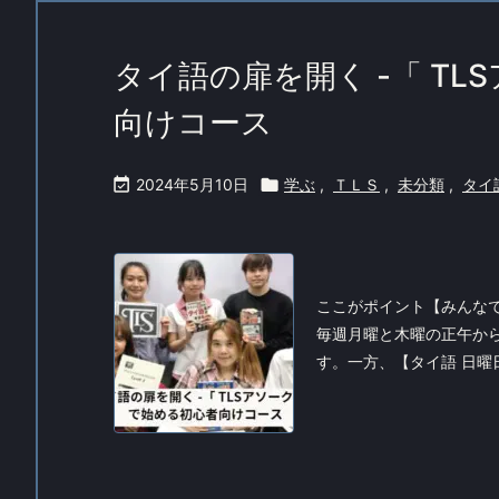
タイ語の扉を開く -「 T
向けコース

2024年5月10日

学ぶ
,
ＴＬＳ
,
未分類
,
タイ
ここがポイント【みんなで一
毎週月曜と木曜の正午から
す。一方、【タイ語 日曜日コ