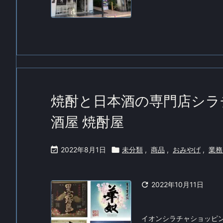
焼酎と日本酒の専門店シラ
酒屋 焼酎屋

2022年8月1日

未分類
,
商品
,
おみやげ
,
業務

2022年10月11日
イオンシラチャショッピ