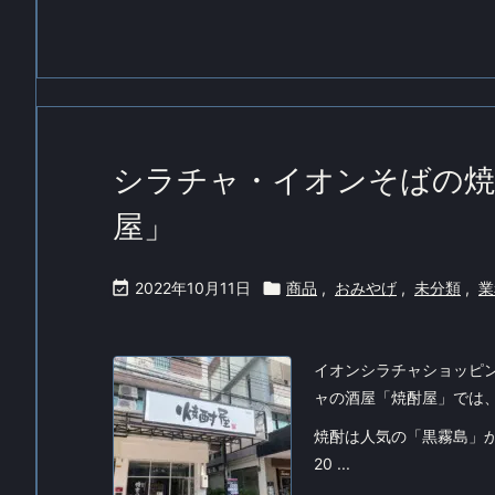
シラチャ・イオンそばの焼
屋」

2022年10月11日

商品
,
おみやげ
,
未分類
,
業
イオンシラチャショッピ
ャの酒屋「焼酎屋」では
焼酎は人気の「黒霧島」
20 ...