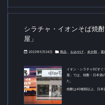
シラチャ・イオンそば焼酎
屋」

2023年5月24日

商品
,
おみやげ
,
未分類
,
業
イオン・シラチャSCす
屋」では、焼酎・日本酒
た。
焼酎は40種類以上、日本酒