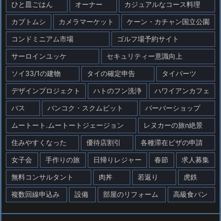
ひと皿ごはん
オーナー
カジュアルなコース料理
カブトムシ
カメラマーケット
ケーン・カチャン国立公園
コンドミニアム市場
ゴルフ場予約サイト
サーロインユッケ
セキュリティー意識向上
ソイ33/1の建物
タイの確定申告
タイバーツ
デザインプロジェクト
ハトのフン洗浄
ハワイアンカフェ
バス
バンコク・スクムビット
バーバーショップ
ムートート.ムートートジェージョン
レヌカーの旅n絶景
住みやすくなった
優待店割引
各種滞在ビザの申請
女子会
手作りの旅
日帰りレジャー
春節
求人募集
無料コンサルタント
肉丼
若返り
虎鉄
複数回線申込み
設備
部屋のリフォーム
高級食パン