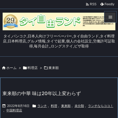

Feedly
RSS


メニュ
タイ,バンコク,日本人向けフリーペーパー,タイ自由ランド,タイ料理

店,日本料理店,グルメ情報,タイで起業,個人の会社設立,労働許可証取
得,毎月会計,,ロングステイ,ビザ取得
サイド

前へ


ホーム
>

料理店
>

東来順
次へ

検索
東来順の中華 味は20年以上変わらず

2022年8月16日

ランチ
,
料理
,
東来順
,
未分類
,
ランチならココ！
,
中国料理店