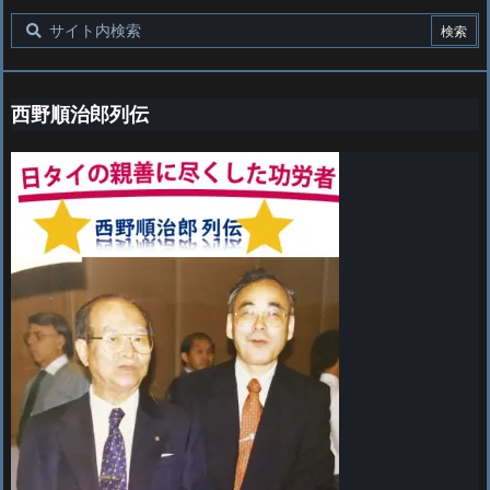
西野順治郎列伝