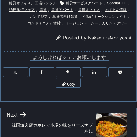
賃貸オフィス、工場レンタル

賃貸サービスアパート
,
SophiaGED
,
訪日旅行フェア
,
賃貸
,
賃貸アパート
,
賃貸オフィス
,
あぱまん情報
,
カンボジア
,
単身者向け賃貸
,
不動産オークションサイト
,
コンドミニアム賃貸
,
リージェント・シーナカリン・タワー

Posted by
NakamuraMoriyoshi
よろしければシェアお願いします
Copy

Next
韓国焼肉店ガボレで本場の味をリーズナブ
ルに