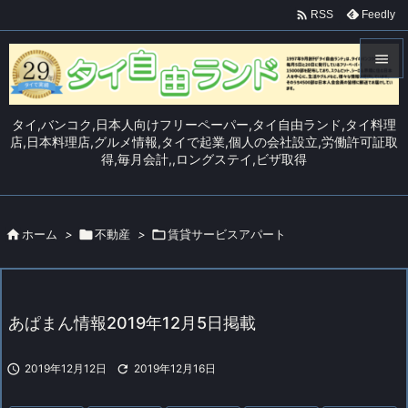

Feedly
RSS


メニュ
タイ,バンコク,日本人向けフリーペーパー,タイ自由ランド,タイ料理

店,日本料理店,グルメ情報,タイで起業,個人の会社設立,労働許可証取
得,毎月会計,,ロングステイ,ビザ取得
サイド

前へ


ホーム
>

不動産
>

賃貸サービスアパート
次へ

検索
あぱまん情報2019年12月5日掲載

2019年12月12日

2019年12月16日