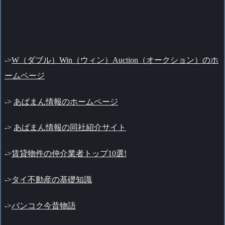
->
W（ダブル）Win（ウィン）Auction（オークション）のホ
ームページ
->
あぱまん情報のホームページ
->
あぱまん情報の同社紹介サイト
->
賃貸物件の仲介業者トップ10選!
->
タイ不動産の基礎知識
->
バンコク今昔物語