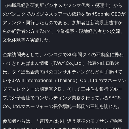
（㈱勝島経営研究所ビジネスカツシマ代表・税理士）から
のバンコクでのビジネスツアーの依頼を受けSophia GEDが
アレンジ・同行したものである。参加者は新潟県上越市か
らの経営者の方々7名で、企業視察・現地経営者との交流、
文化体験等を実施した。
企業訪問先として、バンコクで30年間タイの不動産に携わ
ってきたあぱまん情報（T.W.Y.Co.,Ltd.）代表の山口政次
氏、タイ進出企業向けのコンサルティングなどを手掛けて
いるJ-Will International（Thailand）Co., Ltd.のマネージン
グディレクターの國定智之氏、そして三井住友銀行グルー
プ海外子会社でコンサルティング業務を行っているSBCS
Co., Ltd.マネージャーの長谷場純一郎氏の三社を訪れた。
参加者からは、「普段とは少し違う基準のモノサシで物事