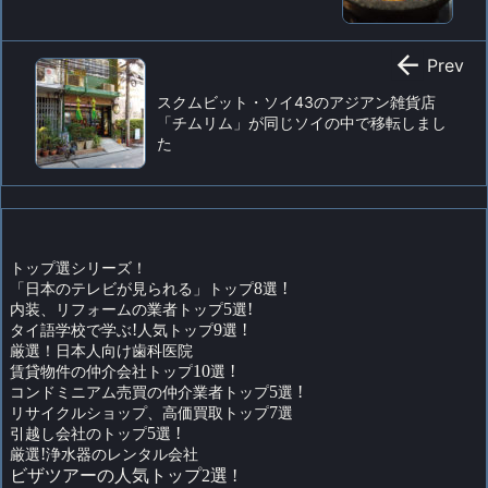

Prev
スクムビット・ソイ43のアジアン雑貨店
「チムリム」が同じソイの中で移転しまし
た
トップ選シリーズ！
「日本のテレビが見られる」トップ
8
選
!
内装、リフォームの業者トップ
5
選
!
タイ語学校で学ぶ
!
人気トップ
9
選
!
厳選！日本人向け歯科医院
賃貸物件の仲介会社トップ
10
選
!
コンドミニアム売買の仲介業者トップ
5
選
!
リサイクルショップ、高価買取トップ
7
選
引越し会社のトップ
5
選
!
厳選
!
浄水器のレンタル会社
ビザツアーの人気トップ2選 !