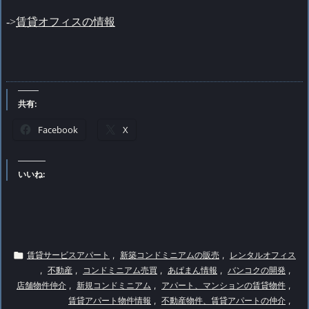
->
賃貸オフィスの情報
共有:
Facebook
X
いいね:

賃貸サービスアパート
,
新築コンドミニアムの販売
,
レンタルオフィス
,
不動産
,
コンドミニアム売買
,
あぱまん情報
,
バンコクの開発
,
店舗物件仲介
,
新規コンドミニアム
,
アパート、マンションの賃貸物件
,
賃貸アパート物件情報
,
不動産物件、賃貸アパートの仲介
,