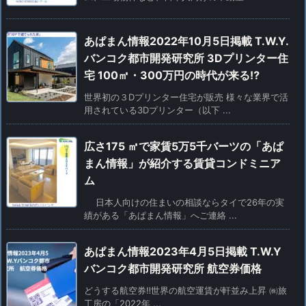
あぱまん情報2022年10月5日掲載 T.W.Y.
バンコク都市開発研究所 3Dプリンター住
宅 100㎡・300万円の時代が来る⁉
世界初の３Dプリンター住宅が販売 様々な業界で活
用されている3Dプリンター（以下 ...
広さ175 ㎡で家賃5万5千バーツの「あぱ
まん情報」が紹介する賃貸コンドミニア
ム
日本人向けの住まいの相談ならタイで26年の実
績がある「あぱまん情報」へご連絡 ...
あぱまん情報2023年4月5日掲載 T.W.Y
バンコク都市開発研究所 航空券価格
どうする航空券‼世界の航空運賃が軒並み上昇 ㈱旅
工房の「2022年 ...