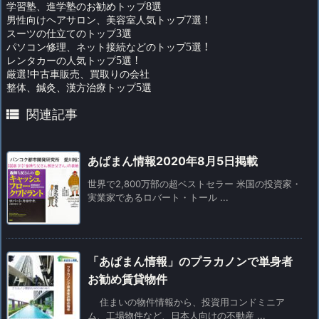
学習塾、進学塾のお勧めトップ
8
選
男性向けヘアサロン、美容室人気トップ
7
選
!
スーツの仕立てのトップ
3
選
パソコン修理、ネット接続などのトップ
5
選
!
レンタカーの人気トップ
5
選
!
厳選
!
中古車販売、買取りの会社
整体、鍼灸、漢方治療トップ
5
選

関連記事
あぱまん情報2020年8月5日掲載
世界で2,800万部の超ベストセラー 米国の投資家・
実業家であるロバート・トール ...
「あぱまん情報」のプラカノンで単身者
お勧め賃貸物件
住まいの物件情報から、投資用コンドミニア
ム、工場物件など、日本人向けの不動産 ...