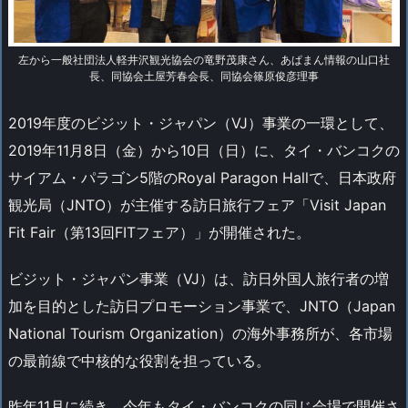
左から一般社団法人軽井沢観光協会の竜野茂康さん、あぱまん情報の山口社
長、同協会土屋芳春会長、同協会篠原俊彦理事
2019年度のビジット・ジャパン（VJ）事業の一環として、
2019年11月8日（金）から10日（日）に、タイ・バンコクの
サイアム・パラゴン5階のRoyal Paragon Hallで、日本政府
観光局（JNTO）が主催する訪日旅行フェア「Visit Japan
Fit Fair（第13回FITフェア）」が開催された。
ビジット・ジャパン事業（VJ）は、訪日外国人旅行者の増
加を目的とした訪日プロモーション事業で、JNTO（Japan
National Tourism Organization）の海外事務所が、各市場
の最前線で中核的な役割を担っている。
昨年11月に続き、今年もタイ・バンコクの同じ会場で開催さ