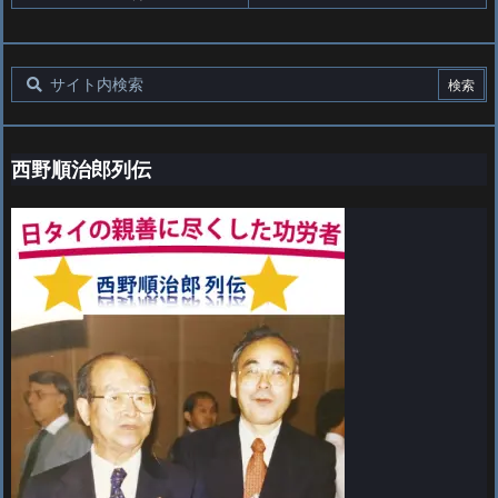
西野順治郎列伝