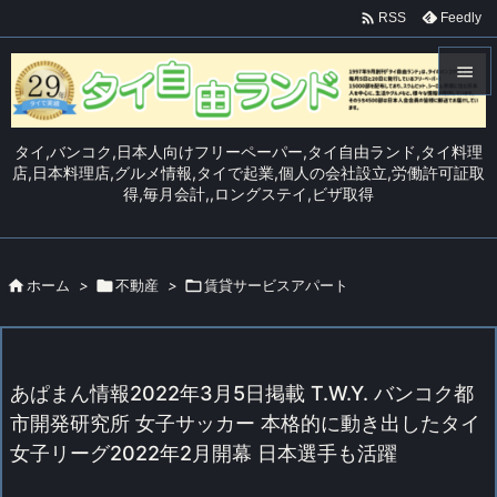

Feedly
RSS


メニュ
タイ,バンコク,日本人向けフリーペーパー,タイ自由ランド,タイ料理

店,日本料理店,グルメ情報,タイで起業,個人の会社設立,労働許可証取
得,毎月会計,,ロングステイ,ビザ取得
サイド

前へ


ホーム
>

不動産
>

賃貸サービスアパート
次へ

検索
あぱまん情報2022年3月5日掲載 T.W.Y. バンコク都
市開発研究所 女子サッカー 本格的に動き出したタイ
女子リーグ2022年2月開幕 日本選手も活躍