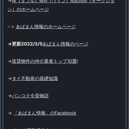
->
W（ダブル）Win（ウィン）Auction（オークショ
ン）のホームページ
– >
あぱまん情報のホームページ
->更新2022/3/5
あぱまん情報のページ
->
賃貸物件の仲介業者トップ10選!
->
タイ不動産の基礎知識
->
バンコク今昔物語
->
「あぱまん情報」のFacebook