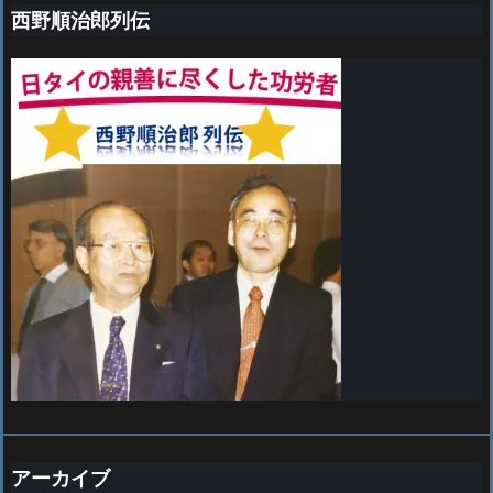
西野順治郎列伝
アーカイブ