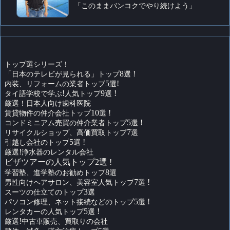
「このままバンコクでやり続けよう」
トップ選シリーズ！
「日本のテレビが見られる」トップ
8
選
!
内装、リフォームの業者トップ
5
選
!
タイ語学校で学ぶ
!
人気トップ
9
選
!
厳選！日本人向け歯科医院
賃貸物件の仲介会社トップ
10
選
!
コンドミニアム売買の仲介業者トップ
5
選
!
リサイクルショップ、高価買取トップ
7
選
引越し会社のトップ
5
選
!
厳選
!
浄水器のレンタル会社
ビザツアーの人気トップ2選 !
学習塾、進学塾のお勧めトップ
8
選
男性向けヘアサロン、美容室人気トップ
7
選
!
スーツの仕立てのトップ
3
選
パソコン修理、ネット接続などのトップ
5
選
!
レンタカーの人気トップ
5
選
!
厳選
!
中古車販売、買取りの会社