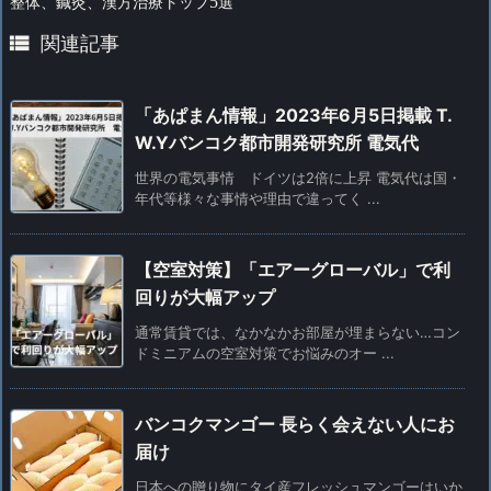
整体、鍼灸、漢方治療トップ
5
選

関連記事
「あぱまん情報」2023年6月5日掲載 T.
W.Yバンコク都市開発研究所 電気代
世界の電気事情 ドイツは2倍に上昇 電気代は国・
年代等様々な事情や理由で違ってく ...
【空室対策】「エアーグローバル」で利
回りが大幅アップ
通常賃貸では、なかなかお部屋が埋まらない…コン
ドミニアムの空室対策でお悩みのオー ...
バンコクマンゴー 長らく会えない人にお
届け
日本への贈り物にタイ産フレッシュマンゴーはいか