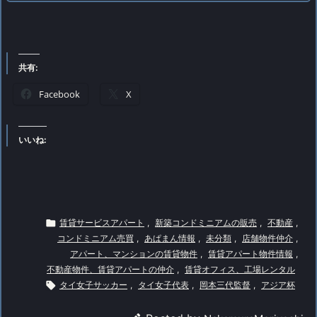
共有:
Facebook
X
いいね:

賃貸サービスアパート
,
新築コンドミニアムの販売
,
不動産
,
コンドミニアム売買
,
あぱまん情報
,
未分類
,
店舗物件仲介
,
アパート、マンションの賃貸物件
,
賃貸アパート物件情報
,
不動産物件、賃貸アパートの仲介
,
賃貸オフィス、工場レンタル

タイ女子サッカー
,
タイ女子代表
,
岡本三代監督
,
アジア杯