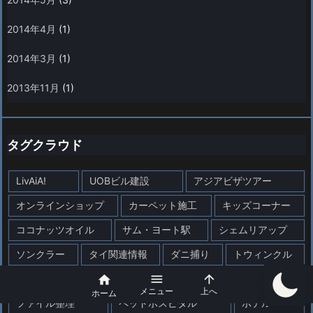
2014年4月
(1)
2014年3月
(1)
2013年11月
(1)
タグクラウド
LivAiA!
UOBビル建設
アジアビザツアー
オンラインショップ
カーペット施工
キッズコーナー
ココナッツオイル
サム・ヨート駅
シェムリアップ
ソンクラー
タイ関連情報
ダニ捕り
トウィンクル


ネットワークトラブル
バザー
ビジネスビザ

メニュー
上へ
ホーム
ファイル整理
ペットホスピタル
ホテル