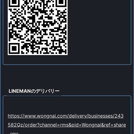
LINEMANのデリバリー
https://www.wongnai.com/delivery/businesses/243
582Qz/order?channel=rms&pid=Wongnai&ref=share
_rms