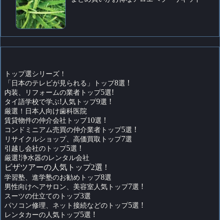
トップ選シリーズ！
「日本のテレビが見られる」トップ
8
選
!
内装、リフォームの業者トップ
5
選
!
タイ語学校で学ぶ
!
人気トップ
9
選
!
厳選！日本人向け歯科医院
賃貸物件の仲介会社トップ
10
選
!
コンドミニアム売買の仲介業者トップ
5
選
!
リサイクルショップ、高価買取トップ
7
選
引越し会社のトップ
5
選
!
厳選
!
浄水器のレンタル会社
ビザツアーの人気トップ2選 !
学習塾、進学塾のお勧めトップ
8
選
男性向けヘアサロン、美容室人気トップ
7
選
!
スーツの仕立てのトップ
3
選
パソコン修理、ネット接続などのトップ
5
選
!
レンタカーの人気トップ
5
選
!