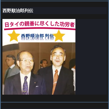
西野順治郎列伝