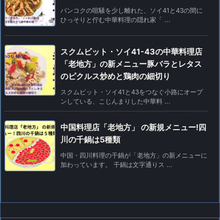
バンコクの喧騒を少し離れた、ソイ41と43の間に
ひっそりと佇む中華料理の隠れ家「 ...
スクムビット・ソイ41-43の中華料理店
「老地方」の新メニュー豚バラとレタス
のピクルス炒めと鶏肉の細切り
スクムビット・ソイ41と43をつなぐ小路にオープ
ンしている、こじんまりした中華料 ...
中国料理店「老地方」 の新規メニュー!四
川の千鍋は5種類
中国・四川料理の干鍋が「老地方」の新メニューに
加わっています。 干鍋は文字通りス ...