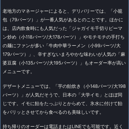
老地方のマネージャーによると、デリバリーでは、「小籠
包（79バーツ）」が一番人気があるとのことです。ほかに
は、店内飲食時にも人気だった「ジャガイモ千切りピーマ
ン炒め（小118バーツ/大178バーツ）」やモチモチの手打ち
の麺にファンが多い「牛肉中華ラーメン（小99バーツ/大
179バーツ）」、辛すぎないまろやかな味わいが人気の「麻
婆豆腐（小135バーツ/大195バーツ）」もオーダー率が高い
メニューです。
デザートメニューでは、「芋の飴炊き（小148バーツ/大198
バーツ）」が人気だそうで、日本の「大学イモ」とほぼ同
じです。イモに飴をたっぷりとからめて、氷水に付けて飴
をパリッとさせてから食べるのも美味しいです。
持ち帰りのオーダーは電話またはLINEでも可能です。近く