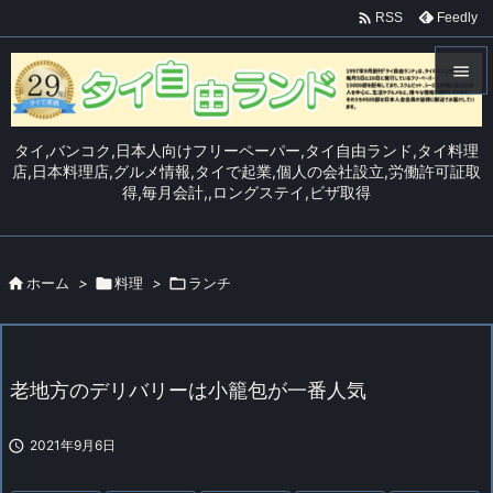

Feedly
RSS


メニュ
タイ,バンコク,日本人向けフリーペーパー,タイ自由ランド,タイ料理

店,日本料理店,グルメ情報,タイで起業,個人の会社設立,労働許可証取
得,毎月会計,,ロングステイ,ビザ取得
サイド

前へ


ホーム
>

料理
>

ランチ
次へ

検索
老地方のデリバリーは小籠包が一番人気

2021年9月6日