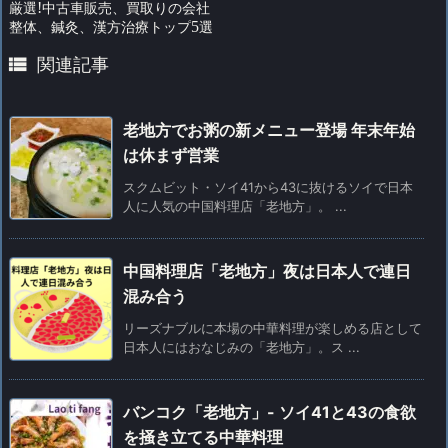
厳選
!
中古車販売、買取りの会社
整体、鍼灸、漢方治療トップ
5
選

関連記事
老地方でお粥の新メニュー登場 年末年始
は休まず営業
スクムビット・ソイ41から43に抜けるソイで日本
人に人気の中国料理店「老地方」。 ...
中国料理店「老地方」夜は日本人で連日
混み合う
リーズナブルに本場の中華料理が楽しめる店として
日本人にはおなじみの「老地方」。ス ...
バンコク「老地方」- ソイ41と43の食欲
を掻き立てる中華料理