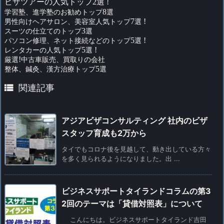
ビザツアーの人気トップ2選 !
学習塾、進学塾のお勧めトップ
8
選
男性向けヘアサロン、美容室人気トップ
7
選
!
スーツの仕立てのトップ
3
選
パソコン修理、ネット接続などのトップ
5
選
!
レンタカーの人気トップ
5
選
!
厳選
!
中古車販売、買取りの会社
整体、鍼灸、漢方治療トップ
5
選

関連記事
アジアビザコンサルティング 社内のビザ
スタッフ育成も2万から
タイでもコロナ後を見越して、動き出している方々
を多く見られるようになりました。出 ...
ビジネスサポートタイランドコラムの第3
2回のテーマは「貸借対照表」について
こんにちは。ビジネスサポートタイランド吉田