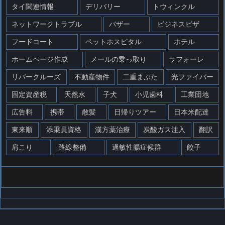
タイ関連情報
デリバリー
トウィンクル
ネットワークトラブル
バザー
ビジネスビザ
フードコート
ペットホスピタル
ホテル
ホームページ作成
メールの乗っ取り
ラフォーレ
リバークルーズ
不動産物件
二重まぶた
光ファイバー
固定資産税
天然水
子犬
小児歯科
工業団地
広告料
携帯
散髪
日帰りツアー
日本米配達
東来順
添乗員資格
漢方薬治療
炭酸ガス注入
翻訳
肩こり
路線整備
過敏性腸症候群
餃子