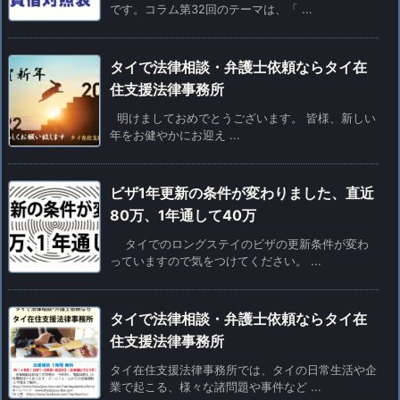
です。コラム第32回のテーマは、「 ...
タイで法律相談・弁護士依頼ならタイ在
住支援法律事務所
明けましておめでとうございます。 皆様、新しい
年をお健やかにお迎え ...
ビザ1年更新の条件が変わりました、直近
80万、1年通して40万
タイでのロングステイのビザの更新条件が変わ
っていますので気をつけてください。 ...
タイで法律相談・弁護士依頼ならタイ在
住支援法律事務所
タイ在住支援法律事務所では、タイの日常生活や企
業で起こる、様々な諸問題や事件など ...