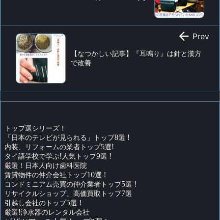

Prev
【なつかしい記事】『耳鳴り』は針と漢方
で改善
トップ選シリーズ！
「日本のテレビが見られる」トップ
8
選
!
内装、リフォームの業者トップ
5
選
!
タイ語学校で学ぶ
!
人気トップ
9
選
!
厳選！日本人向け歯科医院
賃貸物件の仲介会社トップ
10
選
!
コンドミニアム売買の仲介業者トップ
5
選
!
リサイクルショップ、高価買取トップ
7
選
引越し会社のトップ
5
選
!
厳選
!
浄水器のレンタル会社