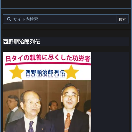
西野順治郎列伝