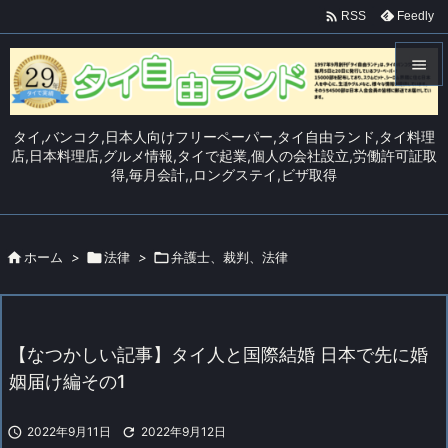

Feedly
RSS


メニュ
タイ,バンコク,日本人向けフリーペーパー,タイ自由ランド,タイ料理

店,日本料理店,グルメ情報,タイで起業,個人の会社設立,労働許可証取
得,毎月会計,,ロングステイ,ビザ取得
サイド

前へ


ホーム
>

法律
>

弁護士、裁判、法律
次へ

検索
【なつかしい記事】タイ人と国際結婚 日本で先に婚
姻届け編その1

2022年9月11日

2022年9月12日