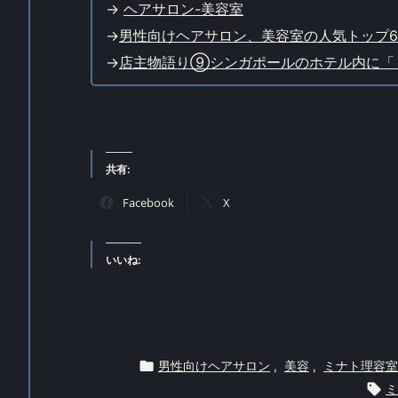
->
ヘアサロン-美容室
->
男性向けヘアサロン、美容室の人気トップ6
->
店主物語り⑨シンガポールのホテル内に「ミ
共有:
Facebook
X
いいね:

男性向けヘアサロン
,
美容
,
ミナト理容室

ミ