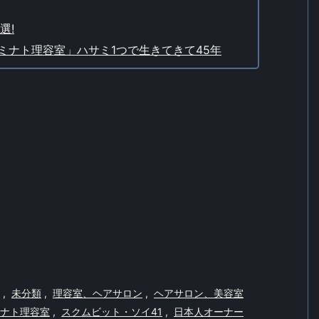
選!
ナト理容室」ハサミ1つで生きてきて45年
,
未分類
,
理容室、ヘアサロン
,
ヘアサロン、美容室
ナト理容室
,
スクムビット・ソイ41
,
日本人オーナー