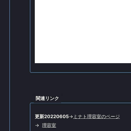
関連リンク
更新20220605
->
ミナト理容室のページ
->
理容室