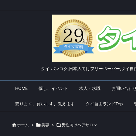
タイ,バンコク,日本人向けフリーペーパー,タイ自由
HOME
催し、イベント
求人・求職
お問い合わ
売ります、買います、教えます
タイ自由ランドTop

ホーム
>

美容
>

男性向けヘアサロン