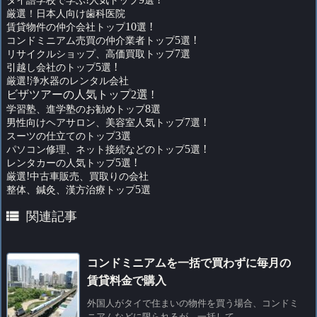
厳選！日本人向け歯科医院
賃貸物件の仲介会社トップ
10
選
!
コンドミニアム売買の仲介業者トップ
5
選
!
リサイクルショップ、高価買取トップ
7
選
引越し会社のトップ
5
選
!
厳選
!
浄水器のレンタル会社
ビザツアーの人気トップ2選 !
学習塾、進学塾のお勧めトップ
8
選
男性向けヘアサロン、美容室人気トップ
7
選
!
スーツの仕立てのトップ
3
選
パソコン修理、ネット接続などのトップ
5
選
!
レンタカーの人気トップ
5
選
!
厳選
!
中古車販売、買取りの会社
整体、鍼灸、漢方治療トップ
5
選

関連記事
コンドミニアムを一括で買わずに毎月の
賃貸料金で購入
外国人がタイで住まいの物件を買う場合、コンドミ
ニアムなどに限られるが、一括して、 ...