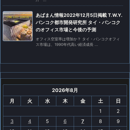
あぱまん情報2022年12月5日掲載 T.W.Y.
バンコク都市開発研究所 タイ・バンコク
のオフィス市場と今後の予測
オフィス空室率は増加か？ タイ・バンコクオフィ
ス市場は、1990年代高い経済成長 ...
2026年8月
月
火
水
木
金
土
日
1
2
3
4
5
6
7
8
9