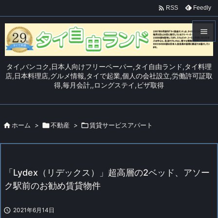

Feedly
RSS


メニュ
タイ,バンコク,日本人向けフリーペーパー,タイ自由ランド,タイ料理

店,日本料理店,グルメ情報,タイで起業,個人の会社設立,労働許可証取
得,毎月会計,,ロングステイ,ビザ取得
サイド

前へ


ホーム
>

不動産
>

賃貸サービスアパート
次へ

検索
「Lydex（リデックス）」超高層の2ベッド、アソー
ク駅前のお勧め賃貸物件

2021年6月14日