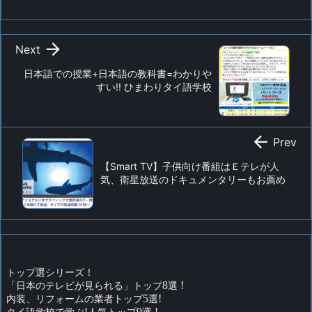

Next
日本語での授業+日本語の教科書=わかりや
すい!! ひまわりタイ語学校

Prev
【Smart TV】子供向け番組はＥテレが人
気、衛星放送のドキュメンタリーもお薦め
トップ選シリーズ！
「日本のテレビが見られる」トップ
8
選
!
内装、リフォームの業者トップ
5
選
!
タイ語学校で学ぶ
!
人気トップ
9
選
!