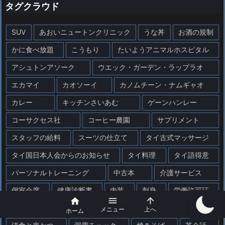
タグクラウド
SUV
あおいニュートンクリニック
うな丼
お酒の規制
かに食べ放題
こうもり
たいようアニマルホスピタル
アシュトンアソーク
ウエック・ガーデン・ラップラオ
エカマイ
カオソーイ
カノムチーン・ナムギャオ
カレー
キッチンさいあむ
ゲーンハンレー
コーサクセス社
コーヒー農園
サプリメント
スタッフの給料
スーツの仕立て
タイ古式マッサージ
タイ国日本人会からのお知らせ
タイ料理
タイ語得意
パーソナルトレーニング
中古本
介護サービス
個室会席
健康診断書
内装
刺身
労働許可証



名家
日本語レッスン
業務用食材
歯科医院
メニュー
上へ
ホーム