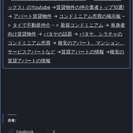
ックス）のYoutube
->
賃貸物件の仲介業者トップ10選!
->
アパート賃貸物件
->
コンドミニアム売買の掲示板
–
>
タイで不動産仲介
– >
新規コンドミニアム
->
単身者
向け賃貸物件
->
パタヤの話題
->
パタヤ、シラチャの
コンドミニアム売買
->
格安のアパート、マンション、
サービスアパートなど
->
賃貸アパートの情報
->
格安の
賃貸アパートの情報
共有:
Facebook
X