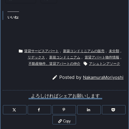
いいね:

賃貸サービスアパート
,
新築コンドミニアムの販売
,
未分類
,
リデックス
,
新規コンドミニアム
,
賃貸アパート物件情報
,
不動産物件、賃貸アパートの仲介

アシュトンアソーク

Posted by
NakamuraMoriyoshi
よろしければシェアお願いします
Copy