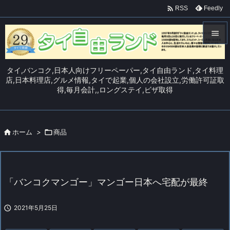

Feedly
RSS


メニュ
タイ,バンコク,日本人向けフリーペーパー,タイ自由ランド,タイ料理

店,日本料理店,グルメ情報,タイで起業,個人の会社設立,労働許可証取
得,毎月会計,,ロングステイ,ビザ取得
サイド

前へ


ホーム
>

商品
次へ

検索
「バンコクマンゴー」マンゴー日本へ宅配が最終

2021年5月25日