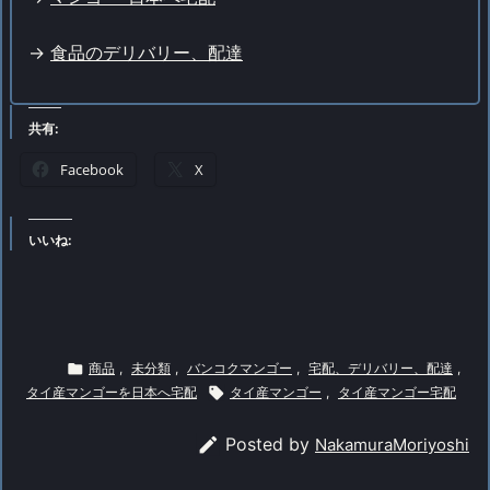
->
食品の
デリバリー、配達
共有:
Facebook
X
いいね:

商品
,
未分類
,
バンコクマンゴー
,
宅配、デリバリー、配達
,
タイ産マンゴーを日本へ宅配

タイ産マンゴー
,
タイ産マンゴー宅配

Posted by
NakamuraMoriyoshi