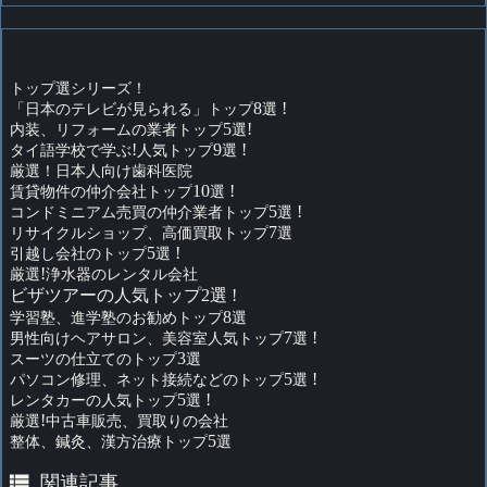
トップ選シリーズ！
「日本のテレビが見られる」トップ
8
選
!
内装、リフォームの業者トップ
5
選
!
タイ語学校で学ぶ
!
人気トップ
9
選
!
厳選！日本人向け歯科医院
賃貸物件の仲介会社トップ
10
選
!
コンドミニアム売買の仲介業者トップ
5
選
!
リサイクルショップ、高価買取トップ
7
選
引越し会社のトップ
5
選
!
厳選
!
浄水器のレンタル会社
ビザツアーの人気トップ2選 !
学習塾、進学塾のお勧めトップ
8
選
男性向けヘアサロン、美容室人気トップ
7
選
!
スーツの仕立てのトップ
3
選
パソコン修理、ネット接続などのトップ
5
選
!
レンタカーの人気トップ
5
選
!
厳選
!
中古車販売、買取りの会社
整体、鍼灸、漢方治療トップ
5
選

関連記事