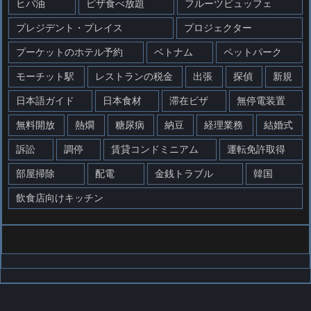
ヒバ油
ピザ食べ放題
フルーツビュッフェ
プレジデント・プレイス
プロジェクター
プーケットのホテル予約
ベトナム
ペットパーク
モーチット駅
レストランの税金
出張
探偵
新規
日本語ガイド
日本食材
滞在ビザ
無停電装置
無料開放
熱燗
糖尿病
納豆
経理業務
結婚式
訴訟
調停
賃貸コンドミニアム
運転免許取得
部屋掃除
配電
金銭トラブル
韓国
飲食店向けキッチン