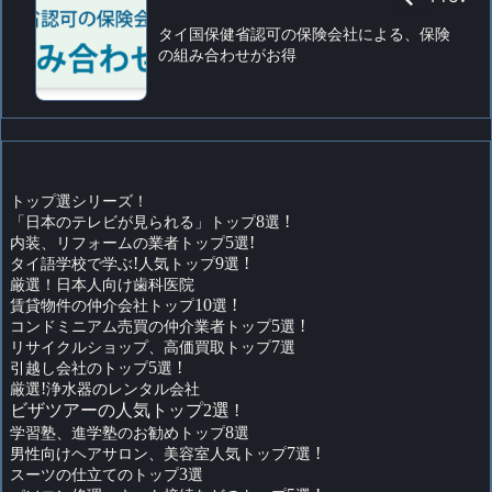
タイ国保健省認可の保険会社による、保険
の組み合わせがお得
トップ選シリーズ！
「日本のテレビが見られる」トップ
8
選
!
内装、リフォームの業者トップ
5
選
!
タイ語学校で学ぶ
!
人気トップ
9
選
!
厳選！日本人向け歯科医院
賃貸物件の仲介会社トップ
10
選
!
コンドミニアム売買の仲介業者トップ
5
選
!
リサイクルショップ、高価買取トップ
7
選
引越し会社のトップ
5
選
!
厳選
!
浄水器のレンタル会社
ビザツアーの人気トップ2選 !
学習塾、進学塾のお勧めトップ
8
選
男性向けヘアサロン、美容室人気トップ
7
選
!
スーツの仕立てのトップ
3
選