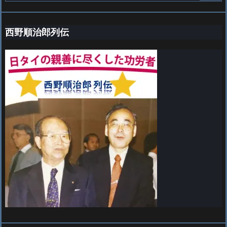
西野順治郎列伝