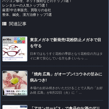
パソコン修理、ネット接続などのトップ
5
選
!
レンタカーの人気トップ
5
選
!
厳選
!
中古車販売、買取りの会社
整体、鍼灸、漢方治療トップ
5
選

関連記事
東京メガネで新発売!花粉防止メガネで目
を守る
日本ではもうすぐ花粉の季節となり花粉症の方はタ
イに来て安心している方も多くいらっ ...
「焼肉 広島」がオープン!コウネの甘みに
病みつき!
本場のお好み焼きがいただけることで人気の「お好
み焼 広島」が8月22日（火）に「 ...
「アサンサービス」で食品やお酒のデリ