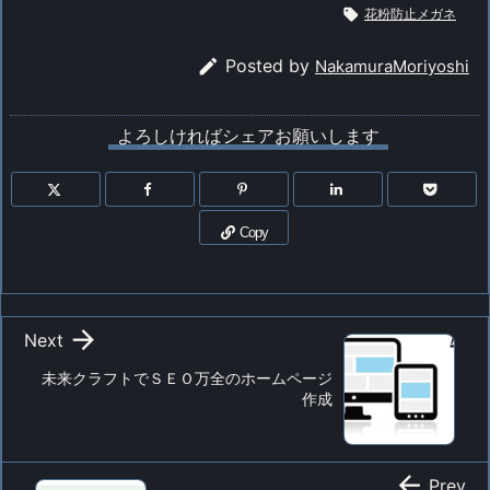
み

花粉防止メガネ
中…

Posted by
NakamuraMoriyoshi
よろしければシェアお願いします
Copy

Next
未来クラフトでＳＥＯ万全のホームページ
作成

Prev