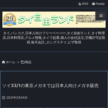

Feedly
RSS


メニュ
タイ,バンコク,日本人向けフリーペーパー,タイ自由ランド,タイ料理

店,日本料理店,グルメ情報,タイで起業,個人の会社設立,労働許可証取
得,毎月会計,,ロングステイ,ビザ取得
サイド

前へ


ホーム
>

商品
次へ

検索
ソイ33/1の東京メガネでは日本人向けメガネ販売

2021年3月24日