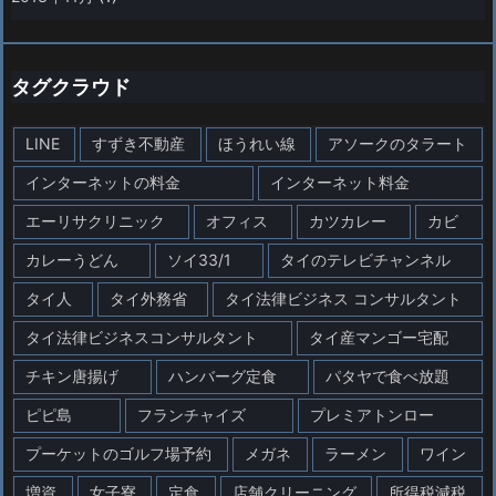
タグクラウド
LINE
すずき不動産
ほうれい線
アソークのタラート
インターネットの料金
インターネット料金
エーリサクリニック
オフィス
カツカレー
カビ
カレーうどん
ソイ33/1
タイのテレビチャンネル
タイ人
タイ外務省
タイ法律ビジネス コンサルタント
タイ法律ビジネスコンサルタント
タイ産マンゴー宅配
チキン唐揚げ
ハンバーグ定食
パタヤで食べ放題
ピピ島
フランチャイズ
プレミアトンロー
プーケットのゴルフ場予約
メガネ
ラーメン
ワイン
増資
女子寮
定食
店舗クリーニング
所得税減税