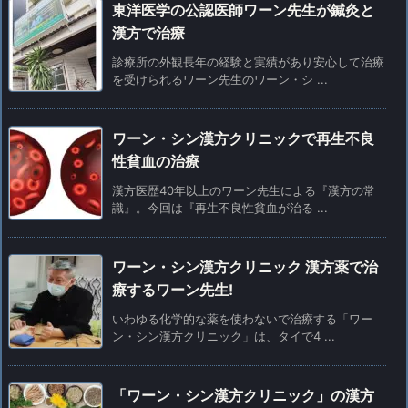
東洋医学の公認医師ワーン先生が鍼灸と
漢方で治療
診療所の外観長年の経験と実績があり安心して治療
を受けられるワーン先生のワーン・シ ...
ワーン・シン漢方クリニックで再生不良
性貧血の治療
漢方医歴40年以上のワーン先生による『漢方の常
識』。今回は『再生不良性貧血が治る ...
ワーン・シン漢方クリニック 漢方薬で治
療するワーン先生!
いわゆる化学的な薬を使わないで治療する「ワー
ン・シン漢方クリニック」は、タイで4 ...
「ワーン・シン漢方クリニック」の漢方