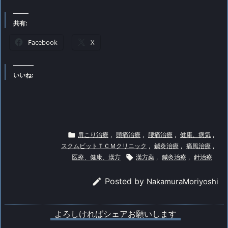
共有:
Facebook
X
いいね:

肩こり治療
,
頭痛治療
,
腰痛治療
,
健康、病気
,
スクムビットＴＣＭクリニック
,
鍼灸治療
,
痛風治療
,
医療、健康、漢方

漢方薬
,
鍼灸治療
,
針治療

Posted by
NakamuraMoriyoshi
よろしければシェアお願いします