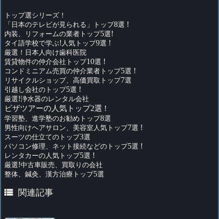
トップ選シリーズ！
「日本のテレビが見られる」トップ
8
選
!
内装、リフォームの業者トップ
5
選
!
タイ語学校で学ぶ
!
人気トップ
9
選
!
厳選！日本人向け歯科医院
賃貸物件の仲介会社トップ
10
選
!
コンドミニアム売買の仲介業者トップ
5
選
!
リサイクルショップ、高価買取トップ
7
選
引越し会社のトップ
5
選
!
厳選
!
浄水器のレンタル会社
ビザツアーの人気トップ2選 !
学習塾、進学塾のお勧めトップ
8
選
男性向けヘアサロン、美容室人気トップ
7
選
!
スーツの仕立てのトップ
3
選
パソコン修理、ネット接続などのトップ
5
選
!
レンタカーの人気トップ
5
選
!
厳選
!
中古車販売、買取りの会社
整体、鍼灸、漢方治療トップ
5
選

関連記事