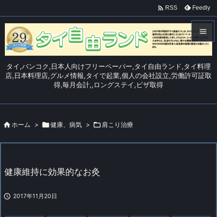

Feedly
RSS


メニュ
タイ,バンコク,日本人向けフリーペーパー,タイ自由ランド,タイ料理

店,日本料理店,グルメ情報,タイで起業,個人の会社設立,労働許可証取
得,毎月会計,,ロングステイ,ビザ取得
サイド

前へ


ホーム
>

健康、病気
>

肩こり治療
次へ

検索
健康維持に効果的なお灸

2017年11月20日