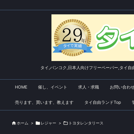
タイ,バンコク,日本人向けフリーペーパー,タイ自由
HOME
催し、イベント
求人・求職
お問い合わ
売ります、買います、教えます
タイ自由ランドTop

ホーム
>

レジャー
>

トヨタレンタリース