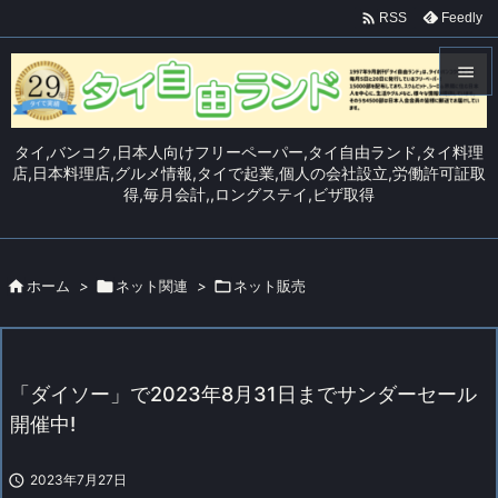

Feedly
RSS


メニュ
タイ,バンコク,日本人向けフリーペーパー,タイ自由ランド,タイ料理

店,日本料理店,グルメ情報,タイで起業,個人の会社設立,労働許可証取
得,毎月会計,,ロングステイ,ビザ取得
サイド

前へ


ホーム
>

ネット関連
>

ネット販売
次へ

検索
「ダイソー」で2023年8月31日までサンダーセール
開催中!

2023年7月27日