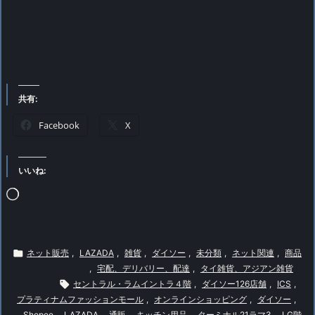
共有:
Facebook
X
いいね:
読
み
込

ネット販売
,
LAZADA
,
雑貨
,
ダイソー
,
未分類
,
ネット関連
,
商品
み
,
宅配、デリバリー、配達
,
タイ雑貨、アジアン雑貨
中…

セントラル・ラムイントラ４階
,
ダイソー126店舗
,
ICS
,
プラティナムファッションモール
,
オンラインショッピング
,
ダイソー
,
Shopee
,
LAZADA
,
通販
,
キッチン用品
,
ターミナル21ラマ3
,
LG階