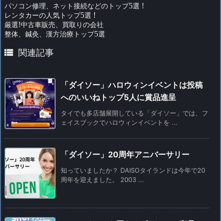
パソコン修理、ネット接続などのトップ
5
選
!
レンタカーの人気トップ
5
選
!
厳選
!
中古車販売、買取りの会社
整体、鍼灸、漢方治療トップ
5
選

関連記事
「ダイソー」ハロウィンイベントは投稿
へのいいねトップ5人に賞品進呈
タイでも多店舗展開している「ダイソー」では、フ
ェイスブックでハロウィンイベントを ...
「ダイソー」20周年アニバーサリー
知っていましたか？ DAISOタイランドは今年で20
周年を迎えました。 2003 ...