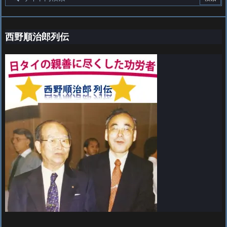
西野順治郎列伝