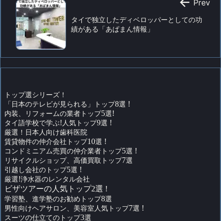

Prev
タイで独立したディベロッパーとしての功
績がある「あぱまん情報」
トップ選シリーズ！
「日本のテレビが見られる」トップ
8
選
!
内装、リフォームの業者トップ
5
選
!
タイ語学校で学ぶ
!
人気トップ
9
選
!
厳選！日本人向け歯科医院
賃貸物件の仲介会社トップ
10
選
!
コンドミニアム売買の仲介業者トップ
5
選
!
リサイクルショップ、高価買取トップ
7
選
引越し会社のトップ
5
選
!
厳選
!
浄水器のレンタル会社
ビザツアーの人気トップ2選 !
学習塾、進学塾のお勧めトップ
8
選
男性向けヘアサロン、美容室人気トップ
7
選
!
スーツの仕立てのトップ
3
選