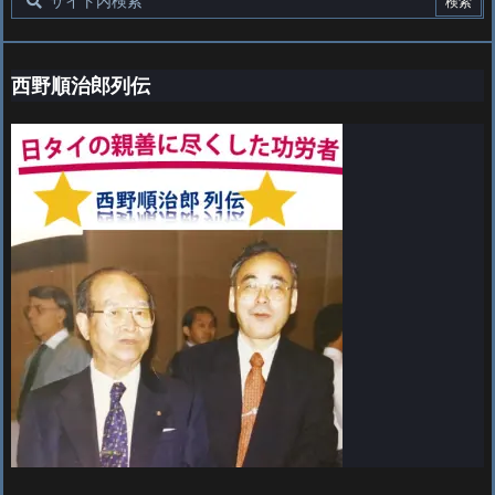
西野順治郎列伝