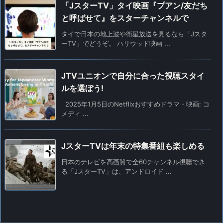
「JスターTV」タイ映画『プアン/友だち
と呼ばせて』をスターチャンネルで
タイで日本の地上波や衛星放送を見るなら「Jスタ
ーTV」でどうぞ。 ハリウッド映画 ...
JTVユニオンで自分に合った視聴スタイ
ルを選ぼう!
2025年1月5日のNetflixおすすめドラマ・映画: コ
メディ ...
JスターTVは年末の特集番組も楽しめる
日本のテレビを高画質で全60チャンネル視聴でき
る「JスターTV」は、アンドロイド ...