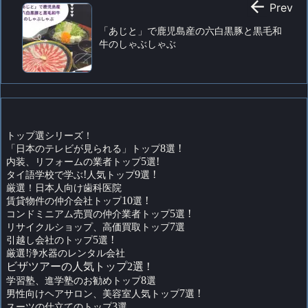

Prev
「あじと」で鹿児島産の六白黒豚と黒毛和
牛のしゃぶしゃぶ
トップ選シリーズ！
「日本のテレビが見られる」トップ
8
選
!
内装、リフォームの業者トップ
5
選
!
タイ語学校で学ぶ
!
人気トップ
9
選
!
厳選！日本人向け歯科医院
賃貸物件の仲介会社トップ
10
選
!
コンドミニアム売買の仲介業者トップ
5
選
!
リサイクルショップ、高価買取トップ
7
選
引越し会社のトップ
5
選
!
厳選
!
浄水器のレンタル会社
ビザツアーの人気トップ2選 !
学習塾、進学塾のお勧めトップ
8
選
男性向けヘアサロン、美容室人気トップ
7
選
!
スーツの仕立てのトップ
3
選