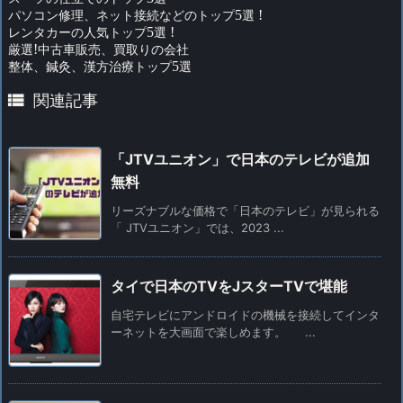
パソコン修理、ネット接続などのトップ
5
選
!
レンタカーの人気トップ
5
選
!
厳選
!
中古車販売、買取りの会社
整体、鍼灸、漢方治療トップ
5
選

関連記事
「JTVユニオン」で日本のテレビが追加
無料
リーズナブルな価格で「日本のテレビ」が見られる
「 JTVユニオン」では、2023 ...
タイで日本のTVをJスターTVで堪能
自宅テレビにアンドロイドの機械を接続してインタ
ーネットを大画面で楽しめます。 ...