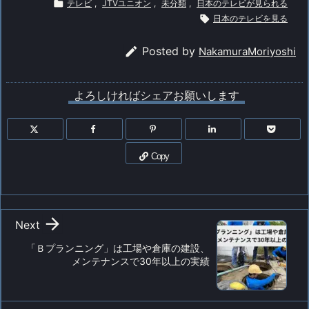

テレビ
,
JTVユニオン
,
未分類
,
日本のテレビが見られる

日本のテレビを見る

Posted by
NakamuraMoriyoshi
よろしければシェアお願いします
Copy

Next
「Ｂプランニング」は工場や倉庫の建設、
メンテナンスで30年以上の実績