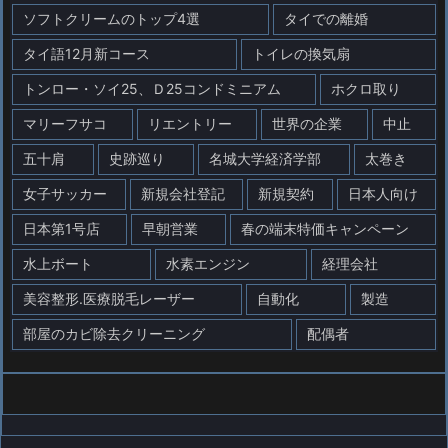
ソフトクリームのトップ4選
タイでの離婚
タイ語12月新コース
トイレの換気扇
トンロー・ソイ25、Ｄ25コンドミニアム
ホクロ取り
マリーフサコ
リエントリー
世界の企業
中止
五十肩
史跡巡り
名城大学経済学部
太巻き
女子サッカー
新規会社登記
新規契約
日本人向け
日本第1号店
早朝営業
春の端末特価キャンペーン
水上ボート
水素エンジン
経理会社
美容整形.医療脱毛レーザー
自動化
製造
部屋のカビ除去クリーニング
配偶者