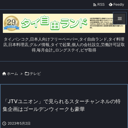

Feedly
RSS


メニュ
タイ,バンコク,日本人向けフリーペーパー,タイ自由ランド,タイ料理

店,日本料理店,グルメ情報,タイで起業,個人の会社設立,労働許可証取
得,毎月会計,,ロングステイ,ビザ取得
サイド

前へ


ホーム
>

テレビ
次へ

検索
「JTVユニオン」で見られるスターチャンネルの特
集企画はゴールデンウィークも豪華

2023年5月2日